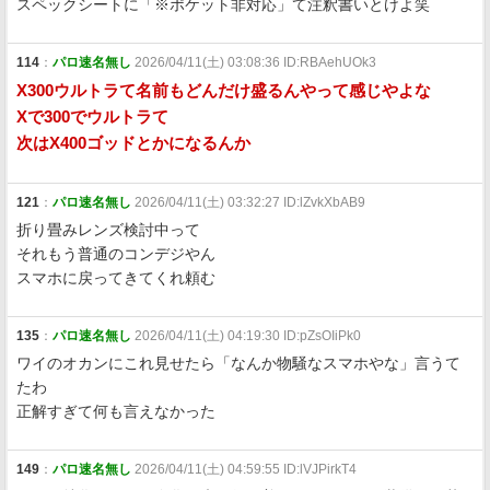
スペックシートに「※ポケット非対応」て注釈書いとけよ笑
114
：
パロ速名無し
2026/04/11(土) 03:08:36 ID:RBAehUOk3
X300ウルトラて名前もどんだけ盛るんやって感じやよな
Xで300でウルトラて
次はX400ゴッドとかになるんか
121
：
パロ速名無し
2026/04/11(土) 03:32:27 ID:lZvkXbAB9
折り畳みレンズ検討中って
それもう普通のコンデジやん
スマホに戻ってきてくれ頼む
135
：
パロ速名無し
2026/04/11(土) 04:19:30 ID:pZsOIiPk0
ワイのオカンにこれ見せたら「なんか物騒なスマホやな」言うて
たわ
正解すぎて何も言えなかった
149
：
パロ速名無し
2026/04/11(土) 04:59:55 ID:lVJPirkT4