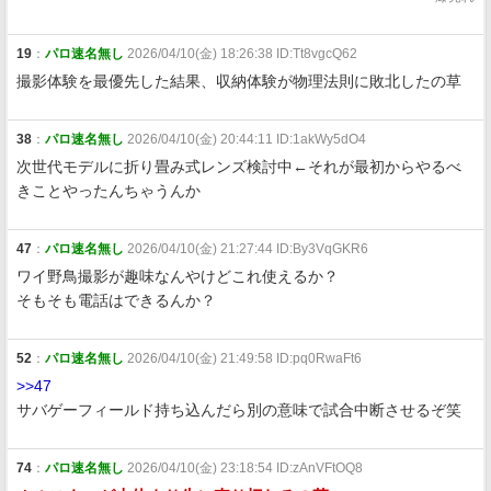
19
：
パロ速名無し
2026/04/10(金) 18:26:38 ID:Tt8vgcQ62
撮影体験を最優先した結果、収納体験が物理法則に敗北したの草
38
：
パロ速名無し
2026/04/10(金) 20:44:11 ID:1akWy5dO4
次世代モデルに折り畳み式レンズ検討中←それが最初からやるべ
きことやったんちゃうんか
47
：
パロ速名無し
2026/04/10(金) 21:27:44 ID:By3VqGKR6
ワイ野鳥撮影が趣味なんやけどこれ使えるか？
そもそも電話はできるんか？
52
：
パロ速名無し
2026/04/10(金) 21:49:58 ID:pq0RwaFt6
>>47
サバゲーフィールド持ち込んだら別の意味で試合中断させるぞ笑
74
：
パロ速名無し
2026/04/10(金) 23:18:54 ID:zAnVFtOQ8