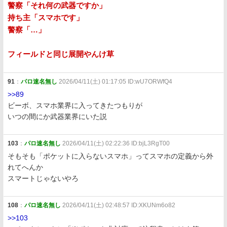
警察「それ何の武器ですか」
持ち主「スマホです」
警察「…」
フィールドと同じ展開やんけ草
91
：
パロ速名無し
2026/04/11(土) 01:17:05 ID:wU7ORWfQ4
>>89
ビーボ、スマホ業界に入ってきたつもりが
いつの間にか武器業界にいた説
103
：
パロ速名無し
2026/04/11(土) 02:22:36 ID:bjL3RgT00
そもそも「ポケットに入らないスマホ」ってスマホの定義から外
れてへんか
スマートじゃないやろ
108
：
パロ速名無し
2026/04/11(土) 02:48:57 ID:XKUNm6o82
>>103