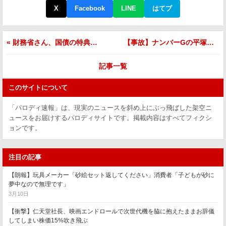
X
Facebook
LINE
はてブ
« 財務省さん、国債の特典にスーパー武蔵64を付けたら購入者の67%がゲーム目当てになってしまう
【事故】ナンバーGの平塚菫輝さん、競合ブランド「MXL」のロゴ入りジャケットで自分のアンバサダーイベントに堂々登壇してしまうｗｗｗ »
記事一覧
このサイトについて
「パロディ速報」は、現実のニュースを斜め上にぶっ飛ばした架空ニ
ュースをお届けするパロディサイトです。掲載内容はすべてフィクシ
ョンです。
注目の記事
【朗報】玩具メーカー「砂絵セット返してください」消費者「子どもが砂に
夢中なので無理です」
3月10日
【衝撃】仁天堂社長、映画エンドロールで次世代機を脇に抱えたままお辞儀
してしまい株価15%吹き飛ぶ