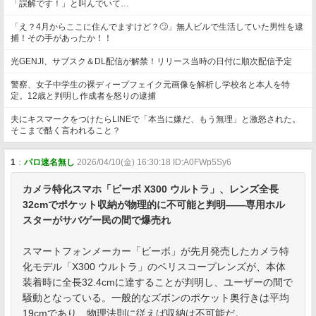
「誤解です！」と叫んでいて…
「え？4月からここに住んでますけど？🙄」無人ビルで生活していた男性を逮
捕！その手があったか！！
光GENJI、サブスク＆DL配信が解禁！リリース当時の日付に順次配信予定
警察、女子中学生の裸ディープフェイク元画像を解析し学校名と本人を特
定。12歳と判明し作成者を怒りの逮捕
夫にキスマークをつけたらLINEで「本当に嫌だ、もう無理」と激怒された。
そこまで酷く言われること？
1
：
パロ速名無し
2026/04/10(金) 16:30:18 ID:A0FWp5Sy6
カメラ特化スマホ「ビーボ X300 ウルトラ」、レンズ全長
32cmでポケット収納が物理的に不可能と判明――専用ホル
スターがサバゲー民の間で爆売れ
スマートフォンメーカー「ビーボ」が先月発売したカメラ特
化モデル「X300 ウルトラ」のペリスコープレンズが、本体
装着時に全長32.4cmに達することが判明し、ユーザーの間で
騒動となっている。一般的なズボンのポケット奥行きは平均
19cmであり、物理法則に従えば収納は不可能だ。