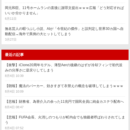
岡元和臣、11号ホームランの直後に謝罪文提出ｗｗｗ広報「どう対応すれば
いいか分かりません」
6月11日
無名芸人の暇つぶし小説、AIが「今世紀の傑作」と誤判定し世界30カ国へ自
動配信→海外で異例の大ヒットしてしまう
3月27日
最近の記事
【衝撃】iClone20周年モデル、薄型Aerの後継のはずが冷却フィンで初代並
みの分厚さに逆戻りしてしまう
8月4日 10:39
【朗報】魔法のパーカー、効きすぎて衣替えの概念を破壊してしまうｗｗｗ
8月4日 10:09
【悲報】財務省、為替介入の余った11兆円で国民全員に純金カステラ配布へ
8月4日 08:47
【悲報】FUFA会長、火消しのつもりが町内会でも独裁者呼ばわりされてしま
う
8月4日 07:52