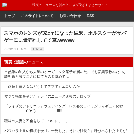
現実のニュースを斜め上にぶっ飛ばすまとめサイト
トップ
このサイトについて
お問い合わせ
RSS
スマホのレンズが32cmになった結果、ホルスターがサバ
ゲー民に爆売れしてて草wwwww
2026/4/11 15:30
47レス
現実で話題のニュース
自然派の知人から大量のオーガニック菓子が届いた。でも新興宗教みたいな
説明紙と激マズさに捨てるのを決めて…
【画像】白人女はどうしてデブでもエ口いのか
マジで衝撃を受けたテレビのニュース速報のテロップ
『ライザのアトリエ３』ウェディングドレス姿のライザがフィギュア化ｷﾀ
━━━━━━(ﾟ∀ﾟ)━━━━━━!!!!!
職場の人妻と不倫をして、ついに、、、
パワハラ上司の横領を会社に告発した。それで社長らに呼び出された上司が