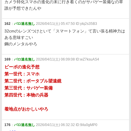
カメラ特化スマホの進化の末に行き着くのがサバゲー装備なの草
誰が予想できたんや
162
：
パロ速名無し
2026/04/11(土) 05:47:50 ID:yIq2s35B3
32cmのレンズつけといて「スマートフォン」て言い張る精神力は
ある意味すごい
鋼のメンタルやろ
169
：
パロ速名無し
2026/04/11(土) 06:09:08 ID:wZ7ksuAS4
ビーボの進化予想
第一世代：スマホ
第二世代：ポータブル望遠鏡
第三世代：サバゲー装備
第四世代：本物の兵器
着地点がおかしいやろ
176
：
パロ速名無し
2026/04/11(土) 06:32:32 ID:9iIu0gMP0