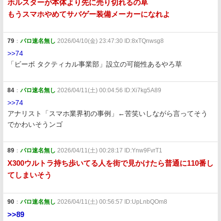
ホルスターが本体より先に売り切れるの草
もうスマホやめてサバゲー装備メーカーになれよ
79
：
パロ速名無し
2026/04/10(金) 23:47:30 ID:8xTQnwsg8
>>74
「ビーボ タクティカル事業部」設立の可能性あるやろ草
84
：
パロ速名無し
2026/04/11(土) 00:04:56 ID:Xi7kg5A89
>>74
アナリスト「スマホ業界初の事例」←苦笑いしながら言ってそう
でかわいそうンゴ
89
：
パロ速名無し
2026/04/11(土) 00:28:17 ID:Ynw9FvrT1
X300ウルトラ持ち歩いてる人を街で見かけたら普通に110番し
てしまいそう
90
：
パロ速名無し
2026/04/11(土) 00:56:57 ID:UpLnbQOm8
>>89