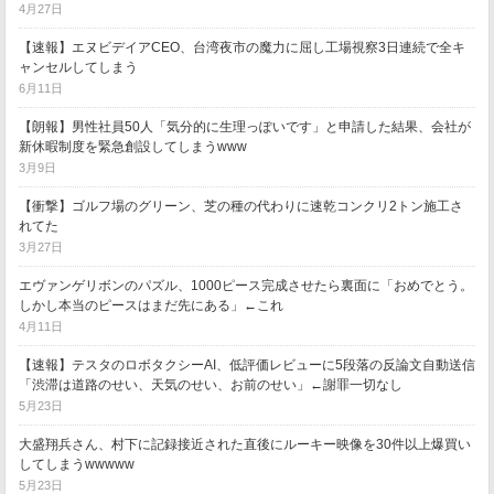
4月27日
【速報】エヌビデイアCEO、台湾夜市の魔力に屈し工場視察3日連続で全キ
ャンセルしてしまう
6月11日
【朗報】男性社員50人「気分的に生理っぽいです」と申請した結果、会社が
新休暇制度を緊急創設してしまうwww
3月9日
【衝撃】ゴルフ場のグリーン、芝の種の代わりに速乾コンクリ2トン施工さ
れてた
3月27日
エヴァンゲリボンのパズル、1000ピース完成させたら裏面に「おめでとう。
しかし本当のピースはまだ先にある」←これ
4月11日
【速報】テスタのロボタクシーAI、低評価レビューに5段落の反論文自動送信
「渋滞は道路のせい、天気のせい、お前のせい」←謝罪一切なし
5月23日
大盛翔兵さん、村下に記録接近された直後にルーキー映像を30件以上爆買い
してしまうwwwww
5月23日