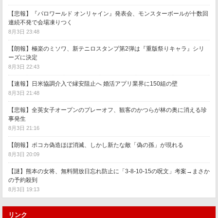
【悲報】『パロワールド オンリャイン』発表会、モンスターボールが十数回
連続不発で会場凍りつく
8月3日 23:48
【朗報】極楽のミソワ、新テニロスタンプ第2弾は『重版祭りキャラ』シリ
ーズに決定
8月3日 22:43
【速報】日米協調介入で縁安阻止へ 婚活アプリ業界に150組の壁
8月3日 21:48
【悲報】全英女子オープンのプレーオフ、観客のかつらが林の奥に消える珍
事発生
8月3日 21:16
【朗報】ポコカ偽造ほぼ消滅、しかし新たな敵「偽の孫」が現れる
8月3日 20:09
【謎】熊本の女将、無料開放日忘れ防止に「3-8-10-15の呪文」考案→まさか
の予約殺到
8月3日 19:13
リンク