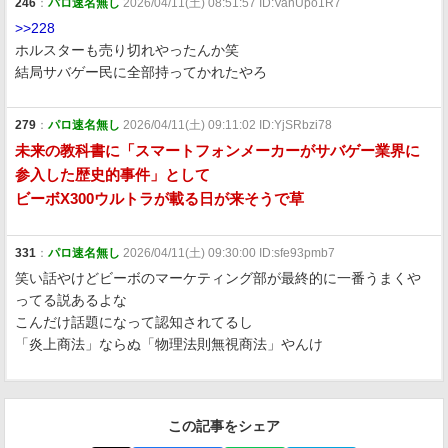
246
：
パロ速名無し
2026/04/11(土) 08:51:57 ID:VanUpo1R7
>>228
ホルスターも売り切れやったんか笑
結局サバゲー民に全部持ってかれたやろ
279
：
パロ速名無し
2026/04/11(土) 09:11:02 ID:YjSRbzi78
未来の教科書に「スマートフォンメーカーがサバゲー業界に
参入した歴史的事件」として
ビーボX300ウルトラが載る日が来そうで草
331
：
パロ速名無し
2026/04/11(土) 09:30:00 ID:sfe93pmb7
笑い話やけどビーボのマーケティング部が最終的に一番うまくや
ってる説あるよな
こんだけ話題になって認知されてるし
「炎上商法」ならぬ「物理法則無視商法」やんけ
この記事をシェア