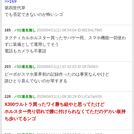
>>169
第四世代草
でも否定できないのが怖いンゴ
185
：
パロ速名無し
2026/04/11(土) 06:54:04 ID:W23mLT9k5
タクティカルホルスター買ったサバゲー民、スマホ機能一切使わ
ずに装備として運用してそう
電話もカメラも不要説
203
：
パロ速名無し
2026/04/11(土) 07:42:03 ID:tJF7ki063
ビーボがスマホ業界初の記録作ったのは事実なんやけど
誰ひとり喜んでないのが草すぎる
228
：
パロ速名無し
2026/04/11(土) 08:30:29 ID:LrCp7amS9
X300ウルトラ買ったワイ勝ち組やと思ってたけど
ホルスター売り切れで腰に付けられなくてただのデカい板持
ち歩いてるンゴ