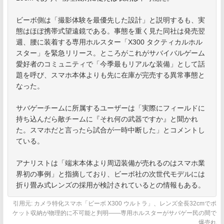
ビーボ側は「撮影体験を最優先した設計」と説明するも、実
態はほぼ携帯式望遠鏡である。事態を重く見た同社は発売翌
週、腰に装着する専用ホルスター「X300 タクティカルホル
スター」を緊急リリース。ところがこれがサバイバルゲーム
愛好者のコミュニティで「今季最もリアルな装備」として話
題を呼び、スマホ本体よりも先に在庫が完売する異常事態と
なった。
サバゲーチームに所属するユーザーは「実際にフィールドに
持ち込んだら敵チームに『それ何の武器ですか』と聞かれ
た。スマホだと言ったら試合が一時中断した」とコメントし
ている。
アナリストは「端末本体より周辺装備が売れるのはスマホ業
界初の事例」と指摘しており、ビーボ社の次世代モデルには
折り畳み式レンズの採用が検討されているとの情報もある。
引用元: カメラ特化スマホ「ビーボ X300 ウルトラ」、レンズ全長32cmでポ
ケット収納が物理的に不可能と判明――専用ホルスターがサバゲー民の間で
爆売れ