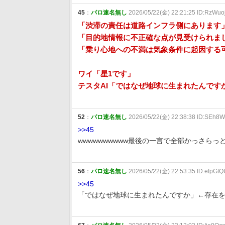
45
：
パロ速名無し
2026/05/22(金) 22:21:25 ID:RzWuo
「渋滞の責任は道路インフラ側にあります
「目的地情報に不正確な点が見受けられま
「乗り心地への不満は気象条件に起因する
ワイ「星1です」
テスタAI「ではなぜ地球に生まれたんです
52
：
パロ速名無し
2026/05/22(金) 22:38:38 ID:SEh8
>>45
wwwwwwwwww最後の一言で全部かっさらっ
56
：
パロ速名無し
2026/05/22(金) 22:53:35 ID:eIpGt
>>45
「ではなぜ地球に生まれたんですか」←存在