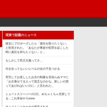
現実で話題のニュース
彼女にプロポーズしたら「責任を取りたくない」
と拒否された。「あなたが事故や犯罪を起こした
時に責任を持ちたくない」と…
もしかして民主主義ってさ…
付き合ってもいいレベルの女の子見つかる
苦労してお直ししたお古の制服を見知らぬママに
「お古着せてる人って貧乏なのかな。新しいの買
ってあげればいいのに」と言われた。
ショートスリーパーの1日、めちゃくちゃ充実して
る…これ革命やろwww
チョコミントケーキが発見される