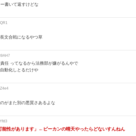
ュー書いて返すけどな
IxQR1
い長文合戦になるやつ草
089AH7
責任 ってなるから法務部が嫌がるんやで
を自動化しとるだけや
TZ4e4
るのがまた別の悪質さあるよな
Yfd3
可能性があります」←ピーカンの晴天やったらどないすんねん