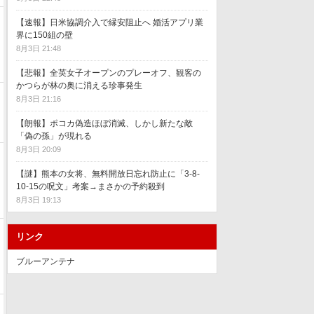
【速報】日米協調介入で縁安阻止へ 婚活アプリ業
界に150組の壁
8月3日 21:48
【悲報】全英女子オープンのプレーオフ、観客の
かつらが林の奥に消える珍事発生
8月3日 21:16
【朗報】ポコカ偽造ほぼ消滅、しかし新たな敵
「偽の孫」が現れる
8月3日 20:09
【謎】熊本の女将、無料開放日忘れ防止に「3-8-
10-15の呪文」考案→まさかの予約殺到
8月3日 19:13
リンク
ブルーアンテナ