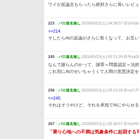
ワイが反論文もらったら絶対さらに長いレビ
223
：
パロ速名無し
2026/05/23(土) 04:38:57 ID:bA1t
>>214
そしたらAIの反論がさらに長くなって、お互
245
：
パロ速名無し
2026/05/23(土) 05:15:29 ID:Rva
なんで謝らんのかって、謝罪＝問題認定＝法的
これ別にAIのせいちゃうくて人間の意思決定
256
：
パロ速名無し
2026/05/23(土) 05:33:26 ID:oxYJ
>>245
それはそうやけど、それを承知でAIにやらせ
267
：
パロ速名無し
2026/05/23(土) 05:48:57 ID:6uPrh
「乗り心地への不満は気象条件に起因する