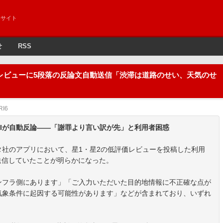
めサイト
せ
RSS
レビューに5段落の反論文自動送信「渋滞は道路のせい、天気のせ
RI6
Iが自動反論——「謝罪より言い訳が先」と利用者困惑
社のアプリにおいて、星1・星2の低評価レビューを投稿した利用
送信していたことが明らかになった。
ンフラ側にあります」「ご入力いただいた目的地情報に不正確な点が
気象条件に起因する可能性があります」などが含まれており、いずれ