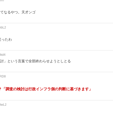
am7
ってなるやつ。天才ンゴ
ybL2
笑ったわ
Nkd4
検討」という言葉で全部終わらせようとしとる
gRD8
う？「調査の検討は行政インフラ側の判断に基づきます」
UlwL2