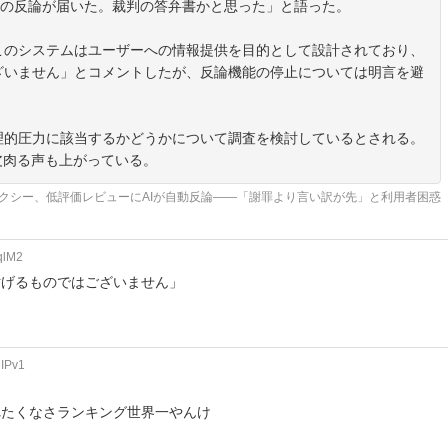
落の反論が届いた。裁判の答弁書かと思った」と語った。
このシステムはユーザーへの情報提供を目的として設計されており、
ざいません」とコメントしたが、反論機能の停止については明言を避
理的圧力に該当するかどうかについて調査を検討しているとされる。
皮肉る声も上がっている。
タクシー、低評価レビューにAIが自動反論——「謝罪より言い訳が先」と利用者困惑
qlM2
妨げるものではございません」
eIPv1
れたくなさランキング世界一やんけ