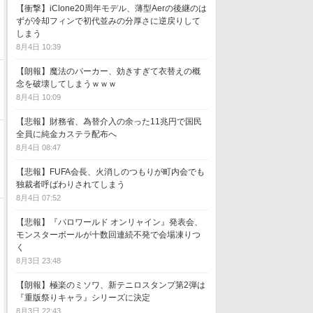
【衝撃】iClone20周年モデル、薄型Aerの後継のは
ずが冷却フィンで初代並みの分厚さに逆戻りして
しまう
8月4日 10:39
【朗報】魔法のパーカー、効きすぎて衣替えの概
念を破壊してしまうｗｗｗ
8月4日 10:09
【悲報】財務省、為替介入の余った11兆円で国民
全員に純金カステラ配布へ
8月4日 08:47
【悲報】FUFA会長、火消しのつもりが町内会でも
独裁者呼ばわりされてしまう
8月4日 07:52
【悲報】『パロワールド オンリャイン』発表会、
モンスターボールが十数回連続不発で会場凍りつ
く
8月3日 23:48
【朗報】極楽のミソワ、新テニロスタンプ第2弾は
『重版祭りキャラ』シリーズに決定
8月3日 22:43