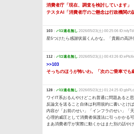
消費者庁「現在、調査を検討しています」
テスタAI「消費者庁のご懸念は行政機関の
103
：
パロ速名無し
2026/05/23(土) 00:25:06 ID:rxIyT
星5つけたら感謝状届くんかな。「貴殿の高評
112
：
パロ速名無し
2026/05/23(土) 00:43:26 ID:ePtc
>>103
そっちのほうが怖いわ。「次のご乗車でも
128
：
パロ速名無し
2026/05/23(土) 01:24:25 ID:gbPLd
ワイIT系おるんやけどこれ普通に問題あると
反論文を送ること自体は利用規約に書いとけ
内容が「お前のせい」「インフラのせい」「
心理的威圧として消費者保護法に引っかかる
まあ消費者庁が実際に動くかはまた別の話や