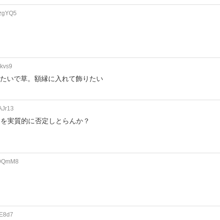
yzgYQ5
Lkvs9
みたいで草。額縁に入れて飾りたい
AJr13
」を実質的に否定しとらんか？
k9QmM8
な
fE8d7