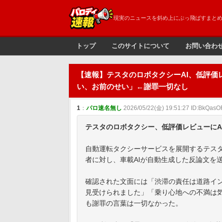
現実のニュースを斜め上にぶっ飛ばすまと
トップ
このサイトについて
お問い合わ
【速報】テスタのロボタクシーAI、低評価
い、お前のせい」←謝罪一切なし
1
：
パロ速名無し
2026/05/22(金) 19:51:27 ID:BkQasO
テスタのロボタクシー、低評価レビューにA
自動運転タクシーサービスを展開するテスタ
者に対し、車載AIが自動生成した反論文を
確認された文面には「渋滞の責任は道路イ
見受けられました」「乗り心地への不満は
も謝罪の言葉は一切なかった。