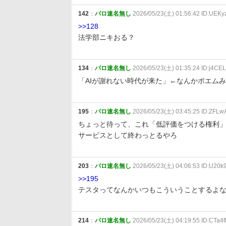
142
：
パロ速名無し
2026/05/23(土) 01:56:42 ID:UEK
>>128
法学部ニキおる？
134
：
パロ速名無し
2026/05/23(土) 01:35:24 ID:j4CE
「AIが謝れない時代が来た」←なんかポエム
195
：
パロ速名無し
2026/05/23(土) 03:45:25 ID:ZFLw
ちょっと待って、これ「低評価をつける権利
サービスとして終わっとるやろ
203
：
パロ速名無し
2026/05/23(土) 04:06:53 ID:U20
>>195
テスタってなんかいつもこういうことするよ
214
：
パロ速名無し
2026/05/23(土) 04:19:55 ID:CTa4