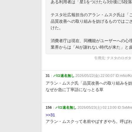
ある利用者は「星1をつけたら3分後に5段
テスタ社広報担当のアラン・ムスク氏は「
品質改善への取り組みを妨げるものではご
けた。
消費者庁は現在、同機能がユーザーへの心
業界からは「AIが謝れない時代が来た」と
引用元: テスタのロボ
31
：
パロ速名無し
2026/05/22(金) 22:00:07 ID:mNofK
アラン・ムスク氏「品質改善への取り組みを
なぜか急に丁寧語になっとる草
156
：
パロ速名無し
2026/05/23(土) 02:13:00 ID:SxMr
>>31
アラン・ムスクって名前やばすぎやろ。呼ば