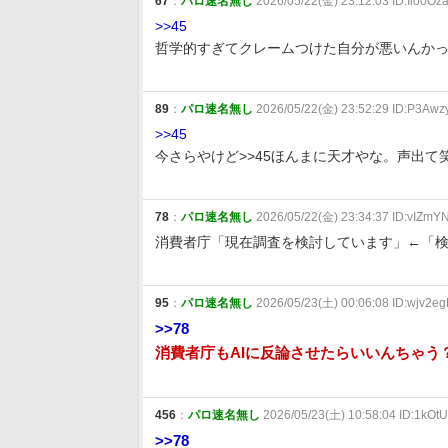
67
：
パロ速名無し
2026/05/22(金) 23:12:03 ID:Iio0Oz
>>45
哲学的すぎてクレームつけた自分が悪いんか
89
：
パロ速名無し
2026/05/22(金) 23:52:29 ID:P3Awz
>>45
今さらやけど>>45ほんまに天才やな。声出て
78
：
パロ速名無し
2026/05/22(金) 23:34:37 ID:vIZmY
消費者庁「現在調査を検討しています」←「
95
：
パロ速名無し
2026/05/23(土) 00:06:08 ID:wjv2e
>>78
消費者庁もAIに反論させたらいいんちゃ
456
：
パロ速名無し
2026/05/23(土) 10:58:04 ID:1kOt
>>78