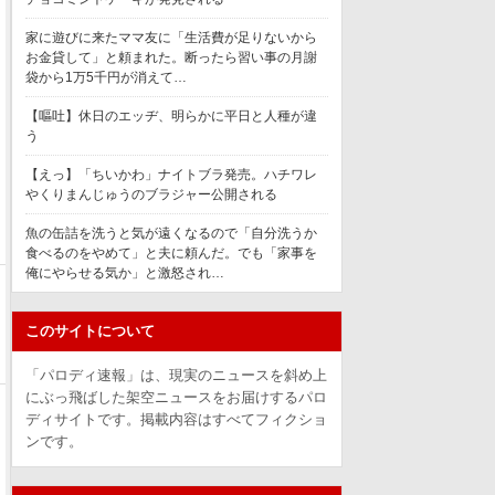
家に遊びに来たママ友に「生活費が足りないから
お金貸して」と頼まれた。断ったら習い事の月謝
袋から1万5千円が消えて…
【嘔吐】休日のエッヂ、明らかに平日と人種が違
う
【えっ】「ちいかわ」ナイトブラ発売。ハチワレ
やくりまんじゅうのブラジャー公開される
魚の缶詰を洗うと気が遠くなるので「自分洗うか
食べるのをやめて」と夫に頼んだ。でも「家事を
俺にやらせる気か」と激怒され…
このサイトについて
「パロディ速報」は、現実のニュースを斜め上
にぶっ飛ばした架空ニュースをお届けするパロ
ディサイトです。掲載内容はすべてフィクショ
ンです。