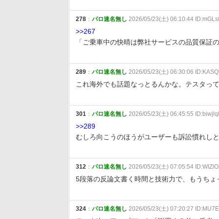
278
：
パロ速名無し
2026/05/23(土) 06:10:44 ID:mGLs
>>267
「ご乗車中の快晴は弊社サービスの品質保証
289
：
パロ速名無し
2026/05/23(土) 06:30:06 ID:KA
これ海外でも話題なっとるんかな。テスタっ
301
：
パロ速名無し
2026/05/23(土) 06:45:55 ID:biwjl
>>289
むしろ向こうのほうがユーザーも訴訟慣れし
312
：
パロ速名無し
2026/05/23(土) 07:05:54 ID:WIZl
5段落の反論文書く時間と技術力で、もうちょ
324
：
パロ速名無し
2026/05/23(土) 07:20:27 ID:MU7