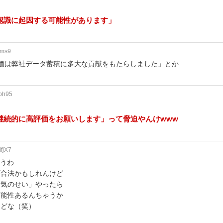
認識に起因する可能性があります」
dms9
価は弊社データ蓄積に多大な貢献をもたらしました」とか
6oh95
継続的に高評価をお願いします」って脅迫やんけwww
fjX7
思うわ
ば合法かもしれんけど
天気のせい」やったら
可能性あるんちゃうか
けどな（笑）