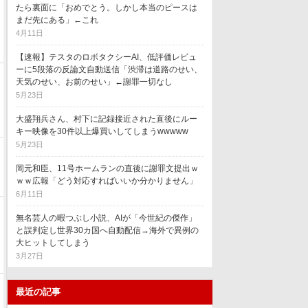
たら裏面に「おめでとう。しかし本当のピースは
まだ先にある」←これ
4月11日
【速報】テスタのロボタクシーAI、低評価レビュ
ーに5段落の反論文自動送信「渋滞は道路のせい、
天気のせい、お前のせい」←謝罪一切なし
5月23日
大盛翔兵さん、村下に記録接近された直後にルー
キー映像を30件以上爆買いしてしまうwwwww
5月23日
岡元和臣、11号ホームランの直後に謝罪文提出ｗ
ｗｗ広報「どう対応すればいいか分かりません」
6月11日
無名芸人の暇つぶし小説、AIが「今世紀の傑作」
と誤判定し世界30カ国へ自動配信→海外で異例の
大ヒットしてしまう
3月27日
最近の記事