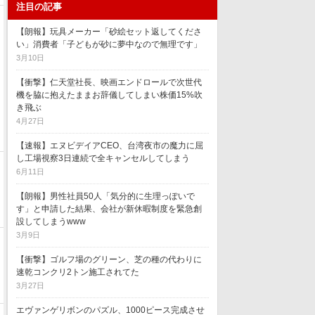
注目の記事
【朗報】玩具メーカー「砂絵セット返してくださ
い」消費者「子どもが砂に夢中なので無理です」
3月10日
【衝撃】仁天堂社長、映画エンドロールで次世代
機を脇に抱えたままお辞儀してしまい株価15%吹
き飛ぶ
4月27日
【速報】エヌビデイアCEO、台湾夜市の魔力に屈
し工場視察3日連続で全キャンセルしてしまう
6月11日
【朗報】男性社員50人「気分的に生理っぽいで
す」と申請した結果、会社が新休暇制度を緊急創
設してしまうwww
3月9日
【衝撃】ゴルフ場のグリーン、芝の種の代わりに
速乾コンクリ2トン施工されてた
3月27日
エヴァンゲリボンのパズル、1000ピース完成させ