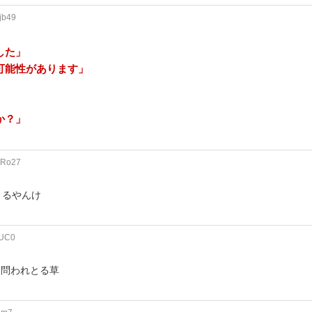
jb49
」
した」
可能性があります」
か？」
WRo27
とるやんけ
QUC0
を問われとる草