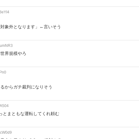
8eYI4
の対象外となります」←言いそう
SQumNR3
て世界規模やろ
qPn0
とるからガチ裁判になりそう
OA504
っとまともな運転してくれ頼む
EcW0d9