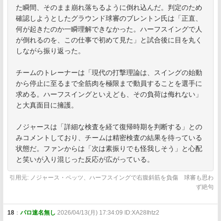
た瞬間、そのまま崩れ落ちるように倒れ込んだ。判定のため
確認しようとしたグラウンド球審のブレントン氏は「正直、
何が起きたのか一瞬理解できなかった。ハーフスイングで人
が倒れるのを、この仕事で初めて見た」と試合後に目を丸く
しながら振り返った。
チームのトレーナーは「現代の打撃理論は、スイングの始動
から停止に至るまで全筋肉を極限まで動員することを選手に
求める。ハーフスイングといえども、その負荷は侮れない」
と大真面目に擁護。
ノジャースは「詳細な検査を経て復帰時期を判断する」との
みコメントしており、チームは精密検査の結果を待っている
状態だ。ファンからは「次は素振りでも怪我しそう」と心配
と笑いが入り混じった反応が広がっている。
引用元: ノジャース・ペッツ、ハーフスイングで右腹斜筋を負傷 球審も思わ
ず絶句
18
：
パロ速名無し
2026/04/13(月) 17:34:09 ID:XA28Ihtz2