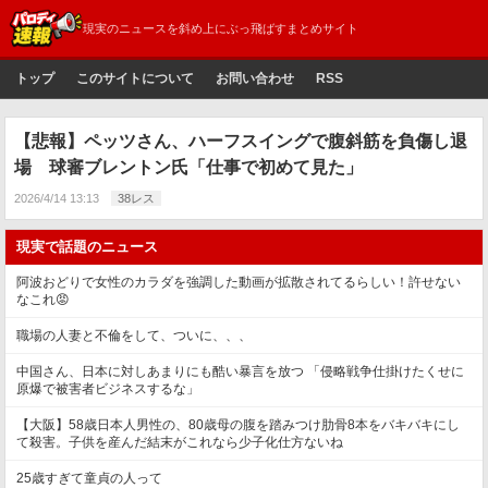
現実のニュースを斜め上にぶっ飛ばすまとめサイト
トップ
このサイトについて
お問い合わせ
RSS
【悲報】ペッツさん、ハーフスイングで腹斜筋を負傷し退
場 球審ブレントン氏「仕事で初めて見た」
2026/4/14 13:13
38レス
現実で話題のニュース
阿波おどりで女性のカラダを強調した動画が拡散されてるらしい！許せない
なこれ😡
職場の人妻と不倫をして、ついに、、、
中国さん、日本に対しあまりにも酷い暴言を放つ 「侵略戦争仕掛けたくせに
原爆で被害者ビジネスするな」
【大阪】58歳日本人男性の、80歳母の腹を踏みつけ肋骨8本をバキバキにし
て殺害。子供を産んだ結末がこれなら少子化仕方ないね
25歳すぎて童貞の人って