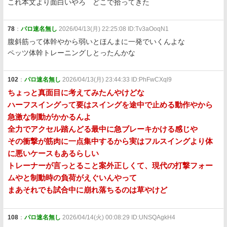
これ本文より面白いやろ どこで拾ってきた
78
：
パロ速名無し
2026/04/13(月) 22:25:08 ID:Tv3aOoqN1
腹斜筋って体幹やから弱いとほんまに一発でいくんよな
ペッツ体幹トレーニングしとったんかな
102
：
パロ速名無し
2026/04/13(月) 23:44:33 ID:PhFwCXql9
ちょっと真面目に考えてみたんやけどな
ハーフスイングって要はスイングを途中で止める動作やから
急激な制動がかかるんよ
全力でアクセル踏んどる最中に急ブレーキかける感じや
その衝撃が筋肉に一点集中するから実はフルスイングより体
に悪いケースもあるらしい
トレーナーが言っとること案外正しくて、現代の打撃フォー
ムやと制動時の負荷がえぐいんやって
まあそれでも試合中に崩れ落ちるのは草やけど
108
：
パロ速名無し
2026/04/14(火) 00:08:29 ID:UNSQAgkH4