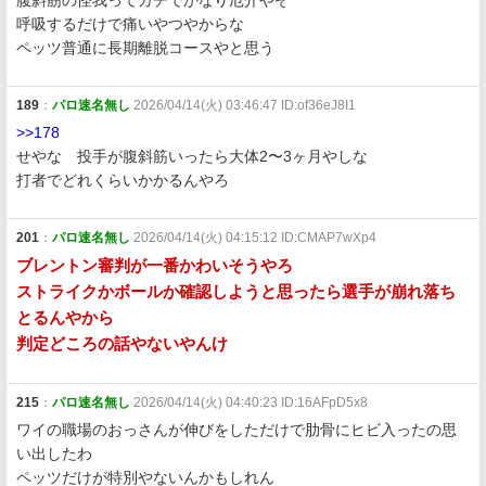
腹斜筋の怪我ってガチでかなり厄介やぞ
呼吸するだけで痛いやつやからな
ペッツ普通に長期離脱コースやと思う
189
：
パロ速名無し
2026/04/14(火) 03:46:47 ID:of36eJ8I1
>>178
せやな 投手が腹斜筋いったら大体2〜3ヶ月やしな
打者でどれくらいかかるんやろ
201
：
パロ速名無し
2026/04/14(火) 04:15:12 ID:CMAP7wXp4
ブレントン審判が一番かわいそうやろ
ストライクかボールか確認しようと思ったら選手が崩れ落ち
とるんやから
判定どころの話やないやんけ
215
：
パロ速名無し
2026/04/14(火) 04:40:23 ID:16AFpD5x8
ワイの職場のおっさんが伸びをしただけで肋骨にヒビ入ったの思
い出したわ
ペッツだけが特別やないんかもしれん