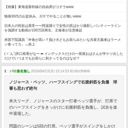
【画像】東海道新幹線の自由席がコチラwww
独身30代のお盆休み、ガチでやることが無いwww
日本人の性欲は異常ーー阿波踊りで女性の尻ばかり撮影しパンティーライン
を強調する動画が100万回再生、主催者が注意喚起
米国下院議員「外食が高い？負け犬どもお前らみたいな共産主義者はラーメ
ン食ってろ」→炎上
(ヽ´ん`)井口裕香がなー ⬅ インデックスだけの一発屋おばさんが半ケツ出した
だけでいつまでもお前らに刺さってるのはなぜ？
1
：
パロ速名無し
2026/04/13(月) 15:14:53 ID:dlzr3NtH6
ノジャース・ペッツ、ハーフスイングで右腹斜筋を負傷 球
審も思わず絶句
米大リーグ、ノジャースのスター打者ペッツ選手が、打席で
のハーフスイングをきっかけに右腹斜筋を負傷し、試合を途
中退場した。
問題のシーンは5回の打席。ペッツ選手がスイングをしかけ