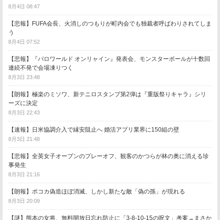
8月4日 08:47
【悲報】FUFA会長、火消しのつもりが町内会でも独裁者呼ばわりされてしま
う
8月4日 07:52
【悲報】『パロワールド オンリャイン』発表会、モンスターボールが十数回
連続不発で会場凍りつく
8月3日 23:48
【朗報】極楽のミソワ、新テニロスタンプ第2弾は『重版祭りキャラ』シリ
ーズに決定
8月3日 22:43
【速報】日米協調介入で縁安阻止へ 婚活アプリ業界に150組の壁
8月3日 21:48
【悲報】全英女子オープンのプレーオフ、観客のかつらが林の奥に消える珍
事発生
8月3日 21:16
【朗報】ポコカ偽造ほぼ消滅、しかし新たな敵「偽の孫」が現れる
8月3日 20:09
【謎】熊本の女将、無料開放日忘れ防止に「3-8-10-15の呪文」考案→まさか