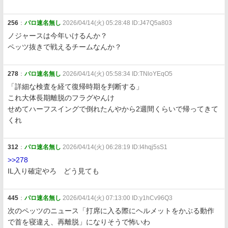
256
：
パロ速名無し
2026/04/14(火) 05:28:48 ID:J47Q5a803
ノジャースは今年いけるんか？
ペッツ抜きで戦えるチームなんか？
278
：
パロ速名無し
2026/04/14(火) 05:58:34 ID:TNloYEqO5
「詳細な検査を経て復帰時期を判断する」
これ大体長期離脱のフラグやんけ
せめてハーフスイングで倒れたんやから2週間くらいで帰ってきて
くれ
312
：
パロ速名無し
2026/04/14(火) 06:28:19 ID:I4hqj5sS1
>>278
IL入り確定やろ どう見ても
445
：
パロ速名無し
2026/04/14(火) 07:13:00 ID:y1hCv96Q3
次のペッツのニュース「打席に入る際にヘルメットをかぶる動作
で首を寝違え、再離脱」になりそうで怖いわ