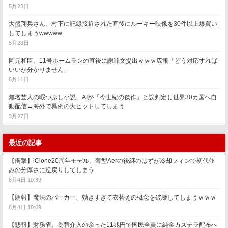
5月23日
大盛翔兵さん、村下に記録接近された直後にルーキー映像を30件以上爆買い
してしまうwwwww
5月23日
岡元和臣、11号ホームランの直後に謝罪文提出ｗｗｗ広報「どう対応すれば
いいか分かりません」
6月11日
無名芸人の暇つぶし小説、AIが「今世紀の傑作」と誤判定し世界30カ国へ自
動配信→海外で異例の大ヒットしてしまう
3月27日
最近の記事
【衝撃】iClone20周年モデル、薄型Aerの後継のはずが冷却フィンで初代並
みの分厚さに逆戻りしてしまう
8月4日 10:39
【朗報】魔法のパーカー、効きすぎて衣替えの概念を破壊してしまうｗｗｗ
8月4日 10:09
【悲報】財務省、為替介入の余った11兆円で国民全員に純金カステラ配布へ