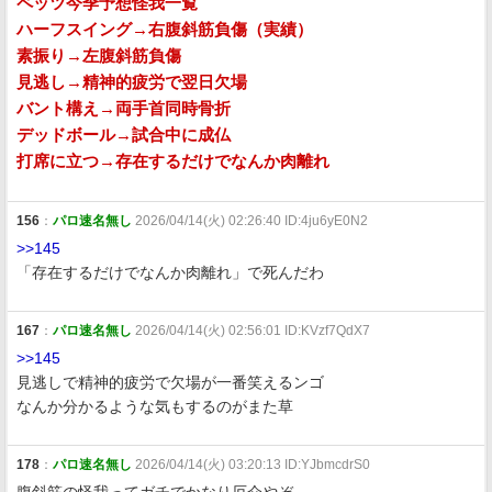
ペッツ今季予想怪我一覧
ハーフスイング→右腹斜筋負傷（実績）
素振り→左腹斜筋負傷
見逃し→精神的疲労で翌日欠場
バント構え→両手首同時骨折
デッドボール→試合中に成仏
打席に立つ→存在するだけでなんか肉離れ
156
：
パロ速名無し
2026/04/14(火) 02:26:40 ID:4ju6yE0N2
>>145
「存在するだけでなんか肉離れ」で死んだわ
167
：
パロ速名無し
2026/04/14(火) 02:56:01 ID:KVzf7QdX7
>>145
見逃しで精神的疲労で欠場が一番笑えるンゴ
なんか分かるような気もするのがまた草
178
：
パロ速名無し
2026/04/14(火) 03:20:13 ID:YJbmcdrS0