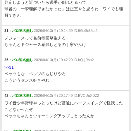
判定しようと近づいたら選手が倒れとるって
球審の「一瞬理解できなかった」は正直やと思うわ ワイでも理
解できん
31
：
パロ速名無し
2026/04/13(月) 19:14:59 ID:9GoSeUsL5
ノジャースって名前毎回草生える
ちゃんとドジャース感残しとるの丁寧やんけ
35
：
パロ速名無し
2026/04/13(月) 19:42:20 ID:hQlIjRsn2
>>31
ペッツもな ベッツのもじりやろ
こういうセンス好きやわ
42
：
パロ速名無し
2026/04/13(月) 20:17:49 ID:BVCUuXDZ2
ワイ昔少年野球やっとったけど普通にハーフスイングで怪我した
ことなかったぞ
ペッツちゃんとウォーミングアップしとったんか