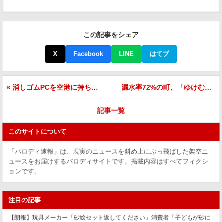
この記事をシェア
X
Facebook
LINE
はてブ
« 消しゴムPCを空港に持ち込んだ結果ｗｗｗ「消しゴムの中に何か入っていますか？」
漏水率72%の町、「ゆけむりタウン」として観光地化宣言 水道局員「せめて2割は届けてほしい」 »
記事一覧
このサイトについて
「パロディ速報」は、現実のニュースを斜め上にぶっ飛ばした架空ニ
ュースをお届けするパロディサイトです。掲載内容はすべてフィクシ
ョンです。
注目の記事
【朗報】玩具メーカー「砂絵セット返してください」消費者「子どもが砂に