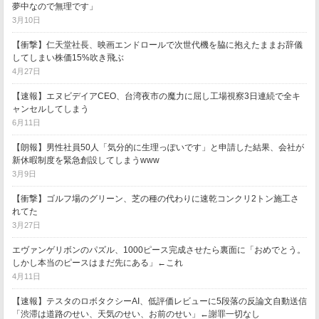
夢中なので無理です」
3月10日
【衝撃】仁天堂社長、映画エンドロールで次世代機を脇に抱えたままお辞儀
してしまい株価15%吹き飛ぶ
4月27日
【速報】エヌビデイアCEO、台湾夜市の魔力に屈し工場視察3日連続で全キ
ャンセルしてしまう
6月11日
【朗報】男性社員50人「気分的に生理っぽいです」と申請した結果、会社が
新休暇制度を緊急創設してしまうwww
3月9日
【衝撃】ゴルフ場のグリーン、芝の種の代わりに速乾コンクリ2トン施工さ
れてた
3月27日
エヴァンゲリボンのパズル、1000ピース完成させたら裏面に「おめでとう。
しかし本当のピースはまだ先にある」←これ
4月11日
【速報】テスタのロボタクシーAI、低評価レビューに5段落の反論文自動送信
「渋滞は道路のせい、天気のせい、お前のせい」←謝罪一切なし