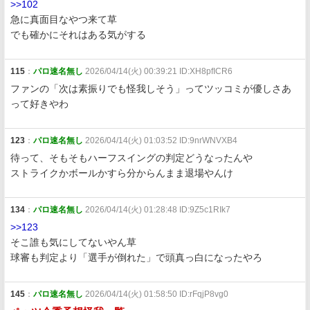
>>102
急に真面目なやつ来て草
でも確かにそれはある気がする
115
：
パロ速名無し
2026/04/14(火) 00:39:21 ID:XH8pfICR6
ファンの「次は素振りでも怪我しそう」ってツッコミが優しさあ
って好きやわ
123
：
パロ速名無し
2026/04/14(火) 01:03:52 ID:9nrWNVXB4
待って、そもそもハーフスイングの判定どうなったんや
ストライクかボールかすら分からんまま退場やんけ
134
：
パロ速名無し
2026/04/14(火) 01:28:48 ID:9Z5c1RIk7
>>123
そこ誰も気にしてないやん草
球審も判定より「選手が倒れた」で頭真っ白になったやろ
145
：
パロ速名無し
2026/04/14(火) 01:58:50 ID:rFqjP8vg0