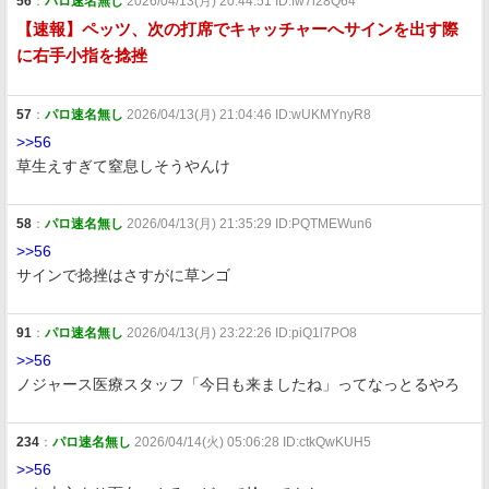
56
：
パロ速名無し
2026/04/13(月) 20:44:51 ID:fw7i28Q64
【速報】ペッツ、次の打席でキャッチャーへサインを出す際
に右手小指を捻挫
57
：
パロ速名無し
2026/04/13(月) 21:04:46 ID:wUKMYnyR8
>>56
草生えすぎて窒息しそうやんけ
58
：
パロ速名無し
2026/04/13(月) 21:35:29 ID:PQTMEWun6
>>56
サインで捻挫はさすがに草ンゴ
91
：
パロ速名無し
2026/04/13(月) 23:22:26 ID:piQ1l7PO8
>>56
ノジャース医療スタッフ「今日も来ましたね」ってなっとるやろ
234
：
パロ速名無し
2026/04/14(火) 05:06:28 ID:ctkQwKUH5
>>56