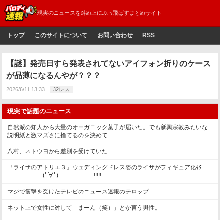
現実のニュースを斜め上にぶっ飛ばすまとめサイト
トップ
このサイトについて
お問い合わせ
RSS
【謎】発売日すら発表されてないアイフォン折りのケース
が品薄になるんやが？？？
2026/6/11 13:33
32レス
現実で話題のニュース
自然派の知人から大量のオーガニック菓子が届いた。でも新興宗教みたいな
説明紙と激マズさに捨てるのを決めて…
八村、ネトウヨから差別を受けていた
『ライザのアトリエ３』ウェディングドレス姿のライザがフィギュア化ｷﾀ
━━━━━━(ﾟ∀ﾟ)━━━━━━!!!!!
マジで衝撃を受けたテレビのニュース速報のテロップ
ネット上で女性に対して「まーん（笑）」とか言う男性。