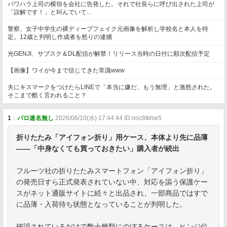
パワハラ上司の横領を会社に告発した。それで社長らに呼び出された上司が
「誤解です！」と叫んでいて…
警察、女子中学生の裸ディープフェイク元画像を解析し学校名と本人を特
定。12歳と判明し作成者を怒りの逮捕
光GENJI、サブスク＆DL配信が解禁！リリース当時の日付に順次配信予定
【画像】ワイが今まで信じてきた常識www
夫にキスマークをつけたらLINEで「本当に嫌だ、もう無理」と激怒された。
そこまで酷く言われること？
1
：
パロ速名無し
2026/06/10(水) 17:44:44 ID:noc8Ikhw5
折りたたみ「アイフォン折り」用ケース、本体より先に品薄
——「中身なくても買っておきたい」購入者が続出
フルーツ社の折りたたみスマートフォン「アイフォン折り」
の発売日すら正式発表されていない中、対応を謳う保護ケー
スがネット通販サイトに続々と出品され、一部商品ではすで
に品薄・入荷待ち状態となっていることが判明した。
確認されているだけで数十種類にのぼるケースは、ヒンジ位