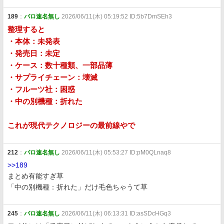
189
：
パロ速名無し
2026/06/11(木) 05:19:52 ID:5b7DmSEh3
整理すると
・本体：未発表
・発売日：未定
・ケース：数十種類、一部品薄
・サプライチェーン：壊滅
・フルーツ社：困惑
・中の別機種：折れた
これが現代テクノロジーの最前線やで
212
：
パロ速名無し
2026/06/11(木) 05:53:27 ID:pM0QLnaq8
>>189
まとめ有能すぎ草
「中の別機種：折れた」だけ毛色ちゃうて草
245
：
パロ速名無し
2026/06/11(木) 06:13:31 ID:asSDcHGq3