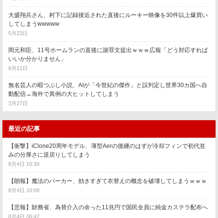
大盛翔兵さん、村下に記録接近された直後にルーキー映像を30件以上爆買い
してしまうwwwww
5月23日
岡元和臣、11号ホームランの直後に謝罪文提出ｗｗｗ広報「どう対応すれば
いいか分かりません」
6月11日
無名芸人の暇つぶし小説、AIが「今世紀の傑作」と誤判定し世界30カ国へ自
動配信→海外で異例の大ヒットしてしまう
3月27日
最近の記事
【衝撃】iClone20周年モデル、薄型Aerの後継のはずが冷却フィンで初代並
みの分厚さに逆戻りしてしまう
8月4日 10:39
【朗報】魔法のパーカー、効きすぎて衣替えの概念を破壊してしまうｗｗｗ
8月4日 10:09
【悲報】財務省、為替介入の余った11兆円で国民全員に純金カステラ配布へ
8月4日 08:47