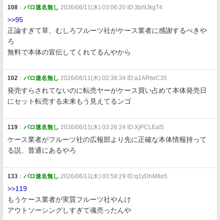
108
：
パロ速名無し
2026/06/11(木) 03:06:20 ID:3bi9JkgT4
>>95
正論すぎて草、むしろフルーツ社がケース業者に感謝するべきや
ろ
無料で本体の宣伝してくれてるんやから
102
：
パロ速名無し
2026/06/11(木) 02:38:34 ID:a1ARtwC35
発売すらされてないのに転売ヤーがケース買い占めて本体発売日
にセット転売する未来もう見えてるンゴ
119
：
パロ速名無し
2026/06/11(木) 03:26:24 ID:XjPCLEaI5
ケース業者がフルーツ社の広報部より先に正確な本体情報持って
る説、普通にあるやろ
133
：
パロ速名無し
2026/06/11(木) 03:58:29 ID:q1yDhM8o5
>>119
もうケース業者が実質フルーツ社やんけ
アウトソーシングしすぎて魂売ったんや