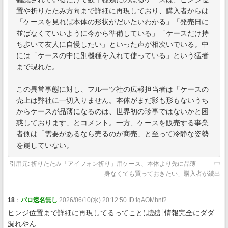
置や折りたたみ方向まで詳細に再現しており、購入者からは
「ケースを見れば本体の形状がだいたいわかる」「発売日に
並ばなくていいように今から準備している」「ケースだけ持
ち歩いて友人に自慢したい」といった声が相次いでいる。中
には「ケースの中に別機種を入れて使っている」という猛者
まで現れた。
この異常事態に対し、フルーツ社の広報担当者は「ケースの
売上は弊社に一切入りません。本体がまだ影も形もないうち
からケースが品薄になるのは、世界初の珍事ではないかと困
惑しております」とコメント。一方、ケースを販売する事業
者側は「需要があるなら売るのが商売」と至って冷静な姿勢
を崩していない。
引用元: 折りたたみ「アイフォン折り」用ケース、本体より先に品薄——「中
身なくても買っておきたい」購入者が続出
18
：
パロ速名無し
2026/06/10(水) 20:12:50 ID:IqAOMhnf2
ヒンジ位置まで詳細に再現してるってことは設計情報完全にダダ
漏れやん