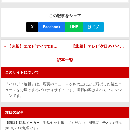
この記事をシェア
X
Facebook
LINE
はてブ
« 【速報】エヌビデイアCEO、台湾夜市の魔力に屈し工場視察3日連続で全キャンセルしてしまう
【悲報】テレビ夕日のガイドライン流出、内容が「廊下を走らない」「チャイムで着席」←おのちゃんねる問題の反省これ »
記事一覧
このサイトについて
「パロディ速報」は、現実のニュースを斜め上にぶっ飛ばした架空ニ
ュースをお届けするパロディサイトです。掲載内容はすべてフィクシ
ョンです。
注目の記事
【朗報】玩具メーカー「砂絵セット返してください」消費者「子どもが砂に
夢中なので無理です」