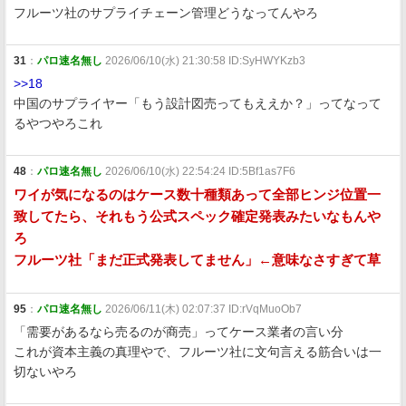
フルーツ社のサプライチェーン管理どうなってんやろ
31
：
パロ速名無し
2026/06/10(水) 21:30:58 ID:SyHWYKzb3
>>18
中国のサプライヤー「もう設計図売ってもええか？」ってなって
るやつやろこれ
48
：
パロ速名無し
2026/06/10(水) 22:54:24 ID:5Bf1as7F6
ワイが気になるのはケース数十種類あって全部ヒンジ位置一
致してたら、それもう公式スペック確定発表みたいなもんや
ろ
フルーツ社「まだ正式発表してません」←意味なさすぎて草
95
：
パロ速名無し
2026/06/11(木) 02:07:37 ID:rVqMuoOb7
「需要があるなら売るのが商売」ってケース業者の言い分
これが資本主義の真理やで、フルーツ社に文句言える筋合いは一
切ないやろ