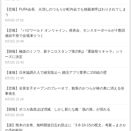
【悲報】FUFA会長、火消しのつもりが町内会でも独裁者呼ばわりされてしま
う
8月4日 07:52
【悲報】『パロワールド オンリャイン』発表会、モンスターボールが十数回
連続不発で会場凍りつく
8月3日 23:48
【朗報】極楽のミソワ、新テニロスタンプ第2弾は『重版祭りキャラ』シリ
ーズに決定
8月3日 22:43
【速報】日米協調介入で縁安阻止へ 婚活アプリ業界に150組の壁
8月3日 21:48
【悲報】全英女子オープンのプレーオフ、観客のかつらが林の奥に消える珍
事発生
8月3日 21:16
【朗報】ポコカ偽造ほぼ消滅、しかし新たな敵「偽の孫」が現れる
8月3日 20:09
【謎】熊本の女将、無料開放日忘れ防止に「3-8-10-15の呪文」考案→まさか
の予約殺到