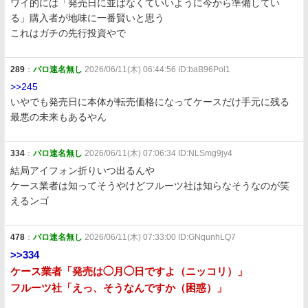
ワイ的には「発売日に並ばなくていいように今から準備してい
る」購入者が地味に一番賢いと思う
これはガチの先行投資やで
289
：
パロ速名無し
2026/06/11(木) 06:44:56 ID:baB96Pol1
>>245
いやでも発売日に本体が転売価格になってケースだけ手元に残る
最悪の未来もあるやん
334
：
パロ速名無し
2026/06/11(木) 07:06:34 ID:NLSmg9jy4
結局アイフォン折りいつ出るんや
ケース業者は知ってそうやけどフルーツ社は知らなそうなのが笑
えるンゴ
478
：
パロ速名無し
2026/06/11(木) 07:33:00 ID:GNqunhLQ7
>>334
ケース業者「発売は◯月◯日ですよ（ニッコリ）」
フルーツ社「えっ、そうなんですか（困惑）」