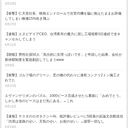
3月10日
【衝撃】仁天堂社長、映画エンドロールで次世代機を脇に抱えたままお辞儀
してしまい株価15%吹き飛ぶ
4月27日
【速報】エヌビデイアCEO、台湾夜市の魔力に屈し工場視察3日連続で全キ
ャンセルしてしまう
6月11日
【朗報】男性社員50人「気分的に生理っぽいです」と申請した結果、会社が
新休暇制度を緊急創設してしまうwww
3月9日
【衝撃】ゴルフ場のグリーン、芝の種の代わりに速乾コンクリ2トン施工さ
れてた
3月27日
エヴァンゲリボンのパズル、1000ピース完成させたら裏面に「おめでとう。
しかし本当のピースはまだ先にある」←これ
4月11日
【速報】テスタのロボタクシーAI、低評価レビューに5段落の反論文自動送信
「渋滞は道路のせい、天気のせい、お前のせい」←謝罪一切なし
5月23日