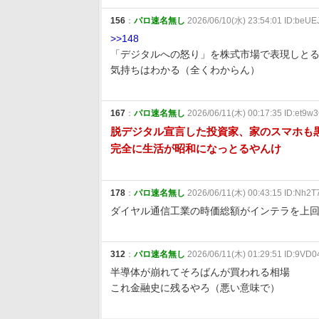
156
：
パロ速名無し
2026/06/10(水) 23:54:01 ID:beUE
>>148
「デジタルへの怒り」を株式市場で表現しと
気持ちはわかる（全くわからん）
167
：
パロ速名無し
2026/06/11(木) 00:17:35 ID:et9w
脱デジタル宣言した投資家、家のスマホも
完全に生活が昭和になっとるやんけ
178
：
パロ速名無し
2026/06/11(木) 00:43:15 ID:Nh2
ダイヤル通信工業の時価総額がインテラを上
312
：
パロ速名無し
2026/06/11(木) 01:29:51 ID:9VD
半導体が崩れてそろばんが買われる相場
これ金融史に残るやろ（悪い意味で）