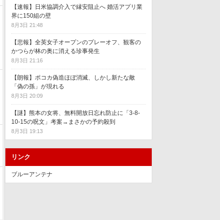
【速報】日米協調介入で縁安阻止へ 婚活アプリ業
界に150組の壁
8月3日 21:48
【悲報】全英女子オープンのプレーオフ、観客の
かつらが林の奥に消える珍事発生
8月3日 21:16
【朗報】ポコカ偽造ほぼ消滅、しかし新たな敵
「偽の孫」が現れる
8月3日 20:09
【謎】熊本の女将、無料開放日忘れ防止に「3-8-
10-15の呪文」考案→まさかの予約殺到
8月3日 19:13
リンク
ブルーアンテナ