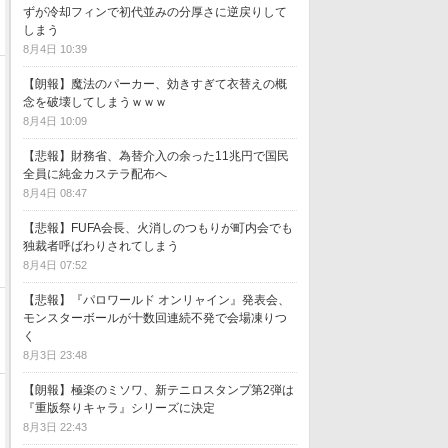
ずが冷却フィンで初代並みの分厚さに逆戻りして
しまう
8月4日 10:39
【朗報】魔法のパーカー、効きすぎて衣替えの概
念を破壊してしまうｗｗｗ
8月4日 10:09
【悲報】財務省、為替介入の余った11兆円で国民
全員に純金カステラ配布へ
8月4日 08:47
【悲報】FUFA会長、火消しのつもりが町内会でも
独裁者呼ばわりされてしまう
8月4日 07:52
【悲報】『パロワールド オンリャイン』発表会、
モンスターボールが十数回連続不発で会場凍りつ
く
8月3日 23:48
【朗報】極楽のミソワ、新テニロスタンプ第2弾は
『重版祭りキャラ』シリーズに決定
8月3日 22:43