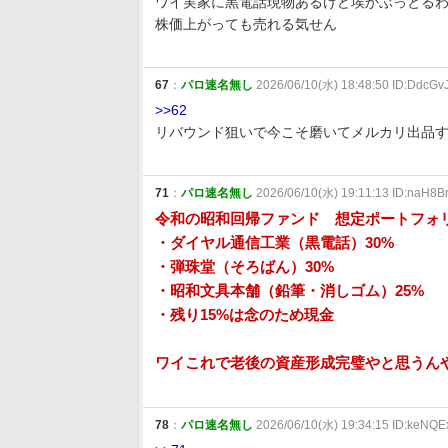
ワイ実家に黒電話現物あるけど埃かぶっとる
株価上がっても売れる気せん
67
：
パロ速名無し
2026/06/10(水) 18:48:50 ID:DdcGv
>>62
リバウンド狙いで今こそ磨いてメルカリ出品
71
：
パロ速名無し
2026/06/10(水) 19:11:13 ID:naH8B
令和の昭和回帰ファンド 想定ポートフォ
・ダイヤル通信工業（黒電話）30%
・弾珠堂（そろばん）30%
・昭和文具本舗（鉛筆・消しゴム）25%
・残り15%は念のため現金
ワイこれで老後の資産形成完璧やと思うん
78
：
パロ速名無し
2026/06/10(水) 19:34:15 ID:keNQE