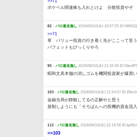
>>71
ポケベル関連株も入れとけよ 分散投資やぞ
82
：
パロ速名無し
2026/06/10(水) 19:57:25 ID:NB8S
>>71
草 バリュー投資の行き着く先がここって笑
バフェットもびっくりやろ
95
：
パロ速名無し
2026/06/10(水) 21:35:00 ID:DteofP
昭和文具本舗の消しゴムを機関投資家が爆買
103
：
パロ速名無し
2026/06/10(水) 21:54:07 ID:Z8eci
金融当局が静観してるの正解やと思う
規制しようにも「そろばんへの投機的資金流
112
：
パロ速名無し
2026/06/10(水) 22:18:56 ID:tg48
>>103