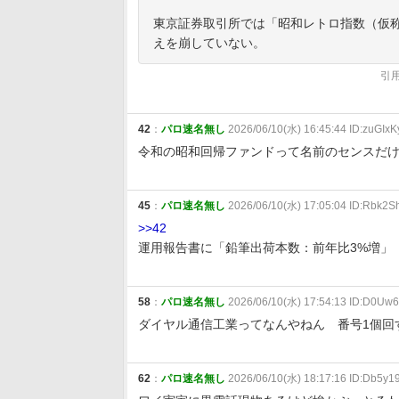
東京証券取引所では「昭和レトロ指数（仮
えを崩していない。
引
42
：
パロ速名無し
2026/06/10(水) 16:45:44 ID:zuGIxK
令和の昭和回帰ファンドって名前のセンスだ
45
：
パロ速名無し
2026/06/10(水) 17:05:04 ID:Rbk2S
>>42
運用報告書に「鉛筆出荷本数：前年比3%増」
58
：
パロ速名無し
2026/06/10(水) 17:54:13 ID:D0Uw
ダイヤル通信工業ってなんやねん 番号1個回
62
：
パロ速名無し
2026/06/10(水) 18:17:16 ID:Db5y1