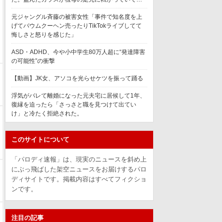
元ジャングル斉藤の被害女性「事件で知名度を上
げてバウムクーヘン売ったりTikTokライブしてて
悔しさと怒りを感じた」
ASD・ADHD、今や小中学生80万人超に“発達障害
の可能性”の衝撃
【動画】JK女、アソコを光らせケツを振って踊る
浮気がバレて離婚になった元夫宅に居候して1年、
復縁を迫ったら「さっさと職を見つけて出てい
け」と冷たく拒絶された。
このサイトについて
「パロディ速報」は、現実のニュースを斜め上
にぶっ飛ばした架空ニュースをお届けするパロ
ディサイトです。掲載内容はすべてフィクショ
ンです。
注目の記事