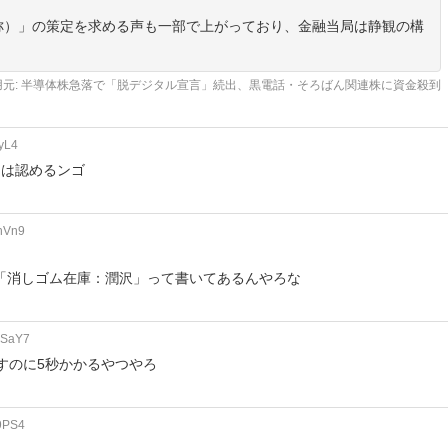
称）」の策定を求める声も一部で上がっており、金融当局は静観の構
用元: 半導体株急落で「脱デジタル宣言」続出、黒電話・そろばん関連株に資金殺到
yL4
けは認めるンゴ
hVn9
「消しゴム在庫：潤沢」って書いてあるんやろな
6SaY7
すのに5秒かかるやつやろ
9PS4