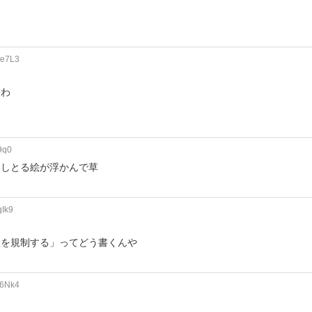
Qe7L3
うわ
9q0
いしとる絵が浮かんで草
qIk9
入を規制する」ってどう書くんや
U6Nk4