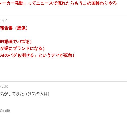
レーカー発動」ってニュースで流れたらもうこの国終わりやろ
rqsg9
用報告書（想像）
MR動画でバズる）
」が逆にブランドになる）
でAIのバグも消せる」というデマが拡散）
Gr5U0
な気がしてきた（狂気の入口）
VSmdI9
や