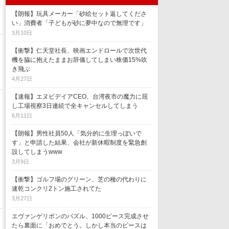
【朗報】玩具メーカー「砂絵セット返してくださ
い」消費者「子どもが砂に夢中なので無理です」
3月10日
【衝撃】仁天堂社長、映画エンドロールで次世代
機を脇に抱えたままお辞儀してしまい株価15%吹
き飛ぶ
4月27日
【速報】エヌビデイアCEO、台湾夜市の魔力に屈
し工場視察3日連続で全キャンセルしてしまう
6月11日
【朗報】男性社員50人「気分的に生理っぽいで
す」と申請した結果、会社が新休暇制度を緊急創
設してしまうwww
3月9日
【衝撃】ゴルフ場のグリーン、芝の種の代わりに
速乾コンクリ2トン施工されてた
3月27日
エヴァンゲリボンのパズル、1000ピース完成させ
たら裏面に「おめでとう。しかし本当のピースは