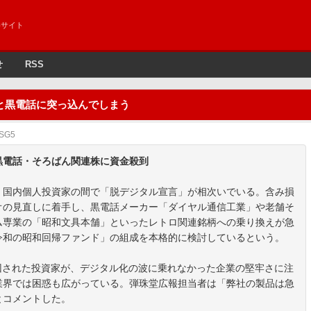
めサイト
せ
RSS
と黒電話に突っ込んでしまう
eSG5
黒電話・そろばん関連株に資金殺到
、国内個人投資家の間で「脱デジタル宣言」が相次いでいる。含み損
オの見直しに着手し、黒電話メーカー「ダイヤル通信工業」や老舗そ
ム専業の「昭和文具本舗」といったレトロ関連銘柄への乗り換えが急
令和の昭和回帰ファンド」の組成を本格的に検討しているという。
回された投資家が、デジタル化の波に乗れなかった企業の堅牢さに注
業界では困惑も広がっている。弾珠堂広報担当者は「弊社の製品は急
とコメントした。