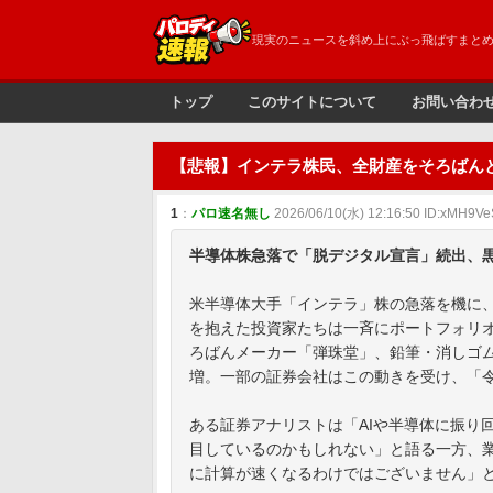
現実のニュースを斜め上にぶっ飛ばすまと
トップ
このサイトについて
お問い合わ
【悲報】インテラ株民、全財産をそろばん
1
：
パロ速名無し
2026/06/10(水) 12:16:50 ID:xMH9V
半導体株急落で「脱デジタル宣言」続出、
米半導体大手「インテラ」株の急落を機に
を抱えた投資家たちは一斉にポートフォリ
ろばんメーカー「弾珠堂」、鉛筆・消しゴ
増。一部の証券会社はこの動きを受け、「
ある証券アナリストは「AIや半導体に振り
目しているのかもしれない」と語る一方、
に計算が速くなるわけではございません」