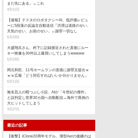
まだ先にある」←これ
4月11日
【速報】テスタのロボタクシーAI、低評価レビュ
ーに5段落の反論文自動送信「渋滞は道路のせい、
天気のせい、お前のせい」←謝罪一切なし
5月23日
大盛翔兵さん、村下に記録接近された直後にルー
キー映像を30件以上爆買いしてしまうwwwww
5月23日
岡元和臣、11号ホームランの直後に謝罪文提出ｗ
ｗｗ広報「どう対応すればいいか分かりません」
6月11日
無名芸人の暇つぶし小説、AIが「今世紀の傑作」
と誤判定し世界30カ国へ自動配信→海外で異例の
大ヒットしてしまう
3月27日
最近の記事
【衝撃】iClone20周年モデル、薄型Aerの後継のは