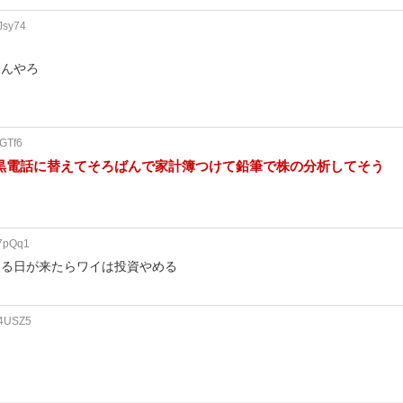
Jsy74
るんやろ
3GTf6
黒電話に替えてそろばんで家計簿つけて鉛筆で株の分析してそう
T7pQq1
回る日が来たらワイは投資やめる
04USZ5