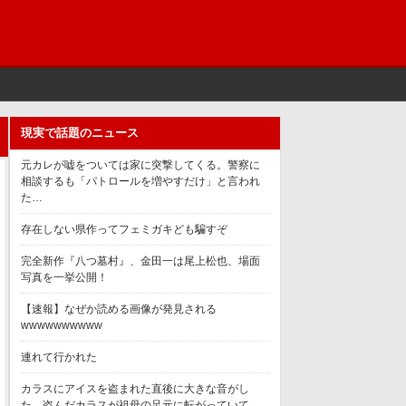
現実で話題のニュース
元カレが嘘をついては家に突撃してくる。警察に
相談するも「パトロールを増やすだけ」と言われ
た…
存在しない県作ってフェミガキども騙すぞ
完全新作『八つ墓村』、金田一は尾上松也、場面
写真を一挙公開！
【速報】なぜか読める画像が発見される
wwwwwwwwww
連れて行かれた
カラスにアイスを盗まれた直後に大きな音がし
た。盗んだカラスが祖母の足元に転がっていて…