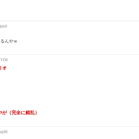
わ
Jpb9
するんやｗ
rYO8
リオ
やが（完全に錯乱）
xg96