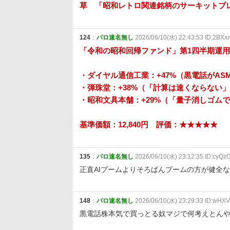
草 「昭和レトロ関連銘柄のサーキットブ
124
：
パロ速名無し
2026/06/10(水) 22:43:53 ID:2BXx
「令和の昭和回帰ファンド」第1四半期運
・ダイヤル通信工業：+47%（黒電話がAS
・弾珠堂：+38%（「計算は速くならない
・昭和文具本舗：+29%（「量子消しゴム
基準価額：12,840円 評価：★★★★★
135
：
パロ速名無し
2026/06/10(水) 23:12:35 ID:cyQz
正直AIブームよりそろばんブームの方が健全
148
：
パロ速名無し
2026/06/10(水) 23:29:33 ID:wHX
黒電話株本気で買っとる奴マジで何考えとん