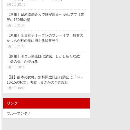
8月3日 22:43
【速報】日米協調介入で縁安阻止へ 婚活アプリ業
界に150組の壁
8月3日 21:48
【悲報】全英女子オープンのプレーオフ、観客の
かつらが林の奥に消える珍事発生
8月3日 21:16
【朗報】ポコカ偽造ほぼ消滅、しかし新たな敵
「偽の孫」が現れる
8月3日 20:09
【謎】熊本の女将、無料開放日忘れ防止に「3-8-
10-15の呪文」考案→まさかの予約殺到
8月3日 19:13
リンク
ブルーアンテナ