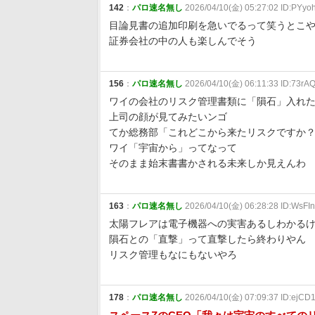
142
：
パロ速名無し
2026/04/10(金) 05:27:02 ID:PYyo
目論見書の追加印刷を急いでるって笑うとこ
証券会社の中の人も楽しんでそう
156
：
パロ速名無し
2026/04/10(金) 06:11:33 ID:73rA
ワイの会社のリスク管理書類に「隕石」入れ
上司の顔が見てみたいンゴ
てか総務部「これどこから来たリスクですか
ワイ「宇宙から」ってなって
そのまま始末書書かされる未来しか見えんわ
163
：
パロ速名無し
2026/04/10(金) 06:28:28 ID:WsFI
太陽フレアは電子機器への実害あるしわかる
隕石との「直撃」って直撃したら終わりやん
リスク管理もなにもないやろ
178
：
パロ速名無し
2026/04/10(金) 07:09:37 ID:ejCD