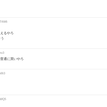
UT4W6
食えるやろ
そう
eu3
で普通に買いやろ
N8i3
woWQ5