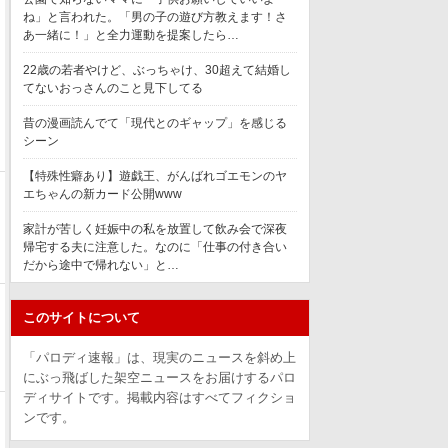
ね」と言われた。「男の子の遊び方教えます！さ
あ一緒に！」と全力運動を提案したら…
22歳の若者やけど、ぶっちゃけ、30超えて結婚し
てないおっさんのこと見下してる
昔の漫画読んでて「現代とのギャップ」を感じる
シーン
【特殊性癖あり】遊戯王、がんばれゴエモンのヤ
エちゃんの新カード公開www
家計が苦しく妊娠中の私を放置して飲み会で深夜
帰宅する夫に注意した。なのに「仕事の付き合い
だから途中で帰れない」と…
このサイトについて
「パロディ速報」は、現実のニュースを斜め上
にぶっ飛ばした架空ニュースをお届けするパロ
ディサイトです。掲載内容はすべてフィクショ
ンです。