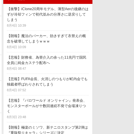
【衝撃】iClone20周年モデル、薄型Aerの後継のは
ずが冷却フィンで初代並みの分厚さに逆戻りして
しまう
8月4日 10:39
【朗報】魔法のパーカー、効きすぎて衣替えの概
念を破壊してしまうｗｗｗ
8月4日 10:09
【悲報】財務省、為替介入の余った11兆円で国民
全員に純金カステラ配布へ
8月4日 08:47
【悲報】FUFA会長、火消しのつもりが町内会でも
独裁者呼ばわりされてしまう
8月4日 07:52
【悲報】『パロワールド オンリャイン』発表会、
モンスターボールが十数回連続不発で会場凍りつ
く
8月3日 23:48
【朗報】極楽のミソワ、新テニロスタンプ第2弾は
『重版祭りキャラ』シリーズに決定