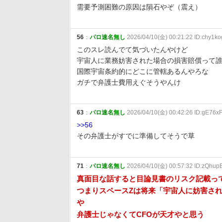
需要予測困難の原因は隕石やぞ（震え）
56
：
パロ速名無し
2026/04/10(金) 00:21:22 ID:chy1k
このスレ読んでて気づいたんやけど
宇宙人に業務妨害された場合の損害賠償って
国際宇宙条約的にどこに管轄あるんやろな
ガチで弁護士費用えぐそうやんけ
63
：
パロ速名無し
2026/04/10(金) 00:42:26 ID:gE76xF
>>56
その弁護士がすでに準備してそうで草
71
：
パロ速名無し
2026/04/10(金) 00:57:32 ID:zQhup
真面目な話すると目論見書のリスク記載っ
つまりスペースZは将来「宇宙人に妨害さ
や
弁護士じゃなくてCFOが天才やと思う