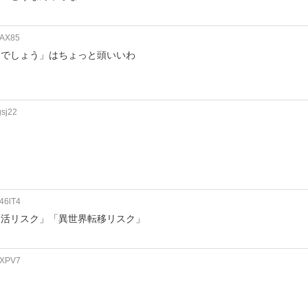
eAX85
とでしょう」はちょっと頭いいわ
gsj22
46lT4
復活リスク」「異世界転移リスク」
wXPV7