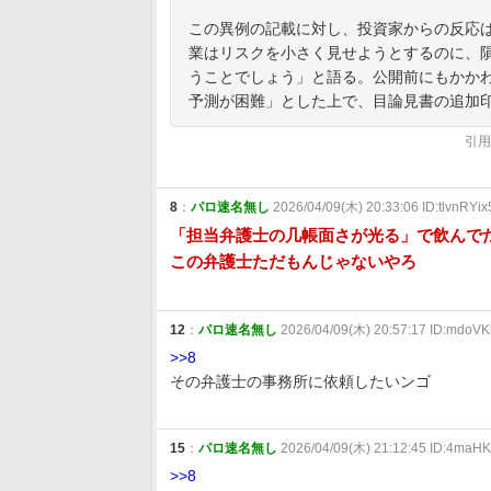
この異例の記載に対し、投資家からの反応
業はリスクを小さく見せようとするのに、
うことでしょう」と語る。公開前にもかか
予測が困難」とした上で、目論見書の追加
引用
8
：
パロ速名無し
2026/04/09(木) 20:33:06 ID:tlvnRYix
「担当弁護士の几帳面さが光る」で飲んで
この弁護士ただもんじゃないやろ
12
：
パロ速名無し
2026/04/09(木) 20:57:17 ID:mdoVK
>>8
その弁護士の事務所に依頼したいンゴ
15
：
パロ速名無し
2026/04/09(木) 21:12:45 ID:4maH
>>8