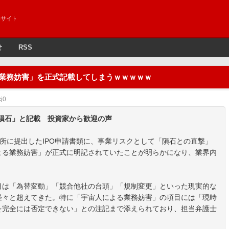
めサイト
せ
RSS
る業務妨害」を正式記載してしまうｗｗｗｗｗ
j0
：隕石」と記載 投資家から歓迎の声
所に提出したIPO申請書類に、事業リスクとして「隕石との直撃」
よる業務妨害」が正式に明記されていたことが明らかになり、業界内
目は「為替変動」「競合他社の台頭」「規制変更」といった現実的な
軽々と超えてきた。特に「宇宙人による業務妨害」の項目には「現時
を完全には否定できない」との注記まで添えられており、担当弁護士