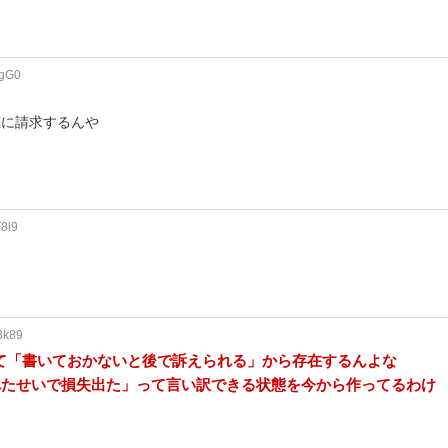
ogG0
誰に請求するんや
8l9
Bk89
て「書いておかないと後で訴えられる」から存在するんよな
れたせいで損失出た」って言い訳できる状態を今から作ってるわけ