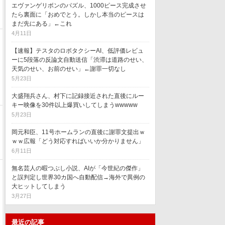
エヴァンゲリボンのパズル、1000ピース完成させ
たら裏面に「おめでとう。しかし本当のピースは
まだ先にある」←これ
4月11日
【速報】テスタのロボタクシーAI、低評価レビュ
ーに5段落の反論文自動送信「渋滞は道路のせい、
天気のせい、お前のせい」←謝罪一切なし
5月23日
大盛翔兵さん、村下に記録接近された直後にルー
キー映像を30件以上爆買いしてしまうwwwww
5月23日
岡元和臣、11号ホームランの直後に謝罪文提出ｗ
ｗｗ広報「どう対応すればいいか分かりません」
6月11日
無名芸人の暇つぶし小説、AIが「今世紀の傑作」
と誤判定し世界30カ国へ自動配信→海外で異例の
大ヒットしてしまう
3月27日
最近の記事