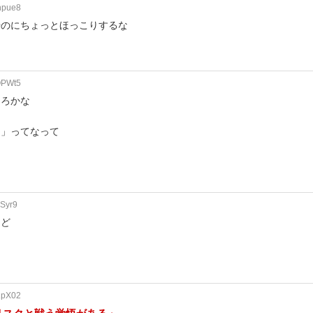
hpue8
やのにちょっとほっこりするな
QPWt5
たろかな
？」ってなって
nSyr9
けど
1pX02