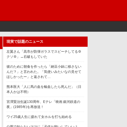
現実で話題のニュース
左翼さん「高市が防弾ガラスでスピーチしてる💢
クソ💢」→石破もしていた
彼のために朝食を作ったら「納豆小鉢に移さない
んだ？」と言われた。「気使いみたいなの見せて
ほしかったー」と返されて…
熊本医大「人に馬の血を輸血したら死んだ」（日
本人かは不明）
宮澤賢治生誕130周年、Eテレ「映画 銀河鉄道の
夜」(1985年)を再放送！
ワイ25歳人生に疲れて女ホルを打ち始める
公園で知らないママに「子供お願いしていいよ