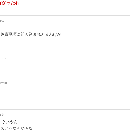
なかったわ
nk6
て免責事項に組み込まれとるわけか
Z3F7
Ux48
Ej9
えぐいやん
ンスどうなんやろな