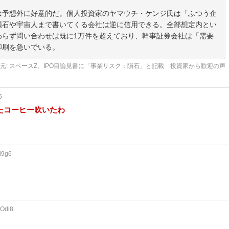
は予想外に好意的だ。個人投資家のヤマウチ・ケンジ氏は「ふつう企
隕石や宇宙人まで書いてくる会社は逆に信用できる。全部想定内とい
わらず問い合わせは既に1万件を超えており、幹事証券会社は「需要
印刷を急いでいる。
元: スペースZ、IPO目論見書に「事業リスク：隕石」と記載 投資家から歓迎の声
5
たコーヒー吹いたわ
l9g6
KOdi8