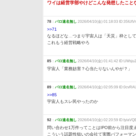
ワイは経営学部やけどこんな発想したこと
78
：
パロ速名無し
2026/04/10(金) 01:18:03 ID:35IUtV
>>71
なるほどな…つまり宇宙人は「天災」枠とし
これもう経営戦略やろ
85
：
パロ速名無し
2026/04/10(金) 01:41:42 ID:UWsju
宇宙人「業務妨害？心当たりないんやが？」
89
：
パロ速名無し
2026/04/10(金) 02:05:09 ID:0cvRA
>>85
宇宙人もスレ民やったのか
92
：
パロ速名無し
2026/04/10(金) 02:20:59 ID:tyiaVQ
問い合わせ1万件ってことはIPO前から注目度
こういう話題性狙いの会社て実際パフォーマ