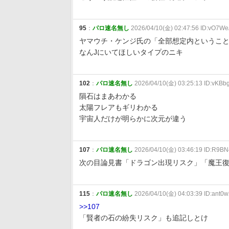
95
：
パロ速名無し
2026/04/10(金) 02:47:56 ID:vO7W
ヤマウチ・ケンジ氏の「全部想定内というこ
なんJにいてほしいタイプのニキ
102
：
パロ速名無し
2026/04/10(金) 03:25:13 ID:vKBb
隕石はまあわかる
太陽フレアもギリわかる
宇宙人だけが明らかに次元が違う
107
：
パロ速名無し
2026/04/10(金) 03:46:19 ID:R9BN
次の目論見書「ドラゴン出現リスク」「魔王
115
：
パロ速名無し
2026/04/10(金) 04:03:39 ID:ant0
>>107
「賢者の石の紛失リスク」も追記しとけ