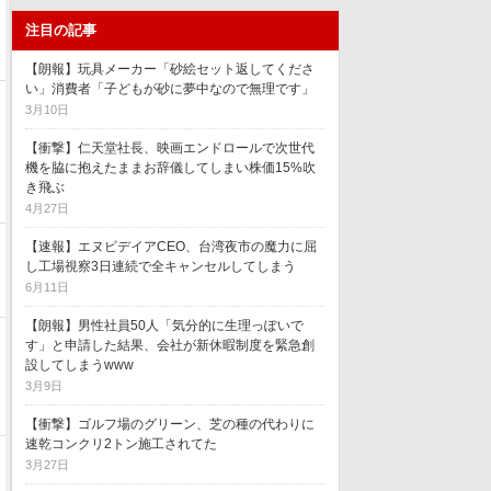
注目の記事
【朗報】玩具メーカー「砂絵セット返してくださ
い」消費者「子どもが砂に夢中なので無理です」
3月10日
【衝撃】仁天堂社長、映画エンドロールで次世代
機を脇に抱えたままお辞儀してしまい株価15%吹
き飛ぶ
4月27日
【速報】エヌビデイアCEO、台湾夜市の魔力に屈
し工場視察3日連続で全キャンセルしてしまう
6月11日
【朗報】男性社員50人「気分的に生理っぽいで
す」と申請した結果、会社が新休暇制度を緊急創
設してしまうwww
3月9日
【衝撃】ゴルフ場のグリーン、芝の種の代わりに
速乾コンクリ2トン施工されてた
3月27日