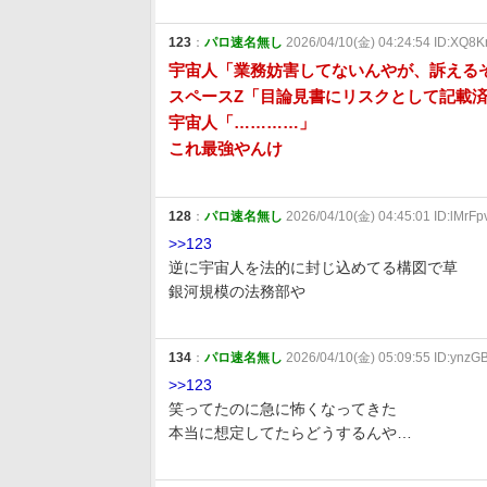
123
：
パロ速名無し
2026/04/10(金) 04:24:54 ID:XQ8
宇宙人「業務妨害してないんやが、訴える
スペースZ「目論見書にリスクとして記載
宇宙人「…………」
これ最強やんけ
128
：
パロ速名無し
2026/04/10(金) 04:45:01 ID:lMrFp
>>123
逆に宇宙人を法的に封じ込めてる構図で草
銀河規模の法務部や
134
：
パロ速名無し
2026/04/10(金) 05:09:55 ID:ynzG
>>123
笑ってたのに急に怖くなってきた
本当に想定してたらどうするんや…