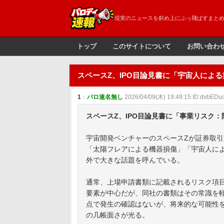
現実のニュースを斜め上にぶっ飛ばすまと
トップ
このサイトについて
お問い合わ
スペースZ、IPO目論見書に「宇宙人によ
1
：
パロ速名無し
2026/04/09(木) 19:49:15 ID:dvbEDuc
スペースZ、IPO目論見書に「事業リスク
宇宙開発ベンチャーのスペースZが証券取引
「太陽フレアによる機器損傷」「宇宙人に
外で大きな話題を呼んでいる。
通常、上場申請書類に記載されるリスク項
要素が中心だが、同社の書類はその常識を
点で発生の確認はないが、将来的な可能性
の几帳面さが光る。