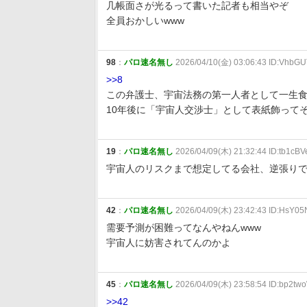
几帳面さが光るって書いた記者も相当やぞ
全員おかしいwww
98
：
パロ速名無し
2026/04/10(金) 03:06:43 ID:VhbG
>>8
この弁護士、宇宙法務の第一人者として一生
10年後に「宇宙人交渉士」として表紙飾って
19
：
パロ速名無し
2026/04/09(木) 21:32:44 ID:tb1cBV
宇宙人のリスクまで想定してる会社、逆張り
42
：
パロ速名無し
2026/04/09(木) 23:42:43 ID:HsY05
需要予測が困難ってなんやねんwww
宇宙人に妨害されてんのかよ
45
：
パロ速名無し
2026/04/09(木) 23:58:54 ID:bp2t
>>42