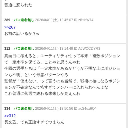
普通に怒られた
289
：
パロ速名無し
2026/04/11(土) 12:45:07 ID:zifctbW74
>>267
お前の話いるか？w
312
：
パロ速名無し
2026/04/11(土) 13:14:49 ID:A6WQCDYR3
真面目に考えると、ユーティリティ性って本来「複数ポジション
で一定水準を保てる」ことやと思うんやわ
今回の選手たちは「一定水準があるかどうか不明な上にポジショ
ンも不明」という最悪パターンやろ
監督が「使えない」って言うのも当然で、戦術の核になるポジシ
ョンが不確定なんて怖すぎてメンバーに入れられへんよな
これ普通に落選で終わる未来しか見えんわ
334
：
パロ速名無し
2026/04/11(土) 13:50:56 ID:acS4uz6Q4
>>312
長文乙。でも正論すぎてつまらん