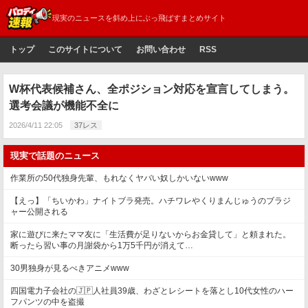
現実のニュースを斜め上にぶっ飛ばすまとめサイト
トップ
このサイトについて
お問い合わせ
RSS
W杯代表候補さん、全ポジション対応を宣言してしまう。
選考会議が機能不全に
2026/4/11 22:05
37レス
現実で話題のニュース
作業所の50代独身先輩、もれなくヤバい奴しかいないwww
【えっ】「ちいかわ」ナイトブラ発売。ハチワレやくりまんじゅうのブラジ
ャー公開される
家に遊びに来たママ友に「生活費が足りないからお金貸して」と頼まれた。
断ったら習い事の月謝袋から1万5千円が消えて…
30男独身が見るべきアニメwww
四国電力子会社の🇯🇵人社員39歳、わざとレシートを落とし10代女性のハー
フパンツの中を盗撮