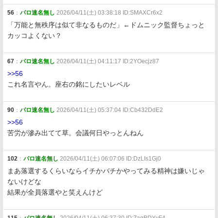
56
：
パロ速名無し
2026/04/11(土) 03:38:18 ID:SMAXCr6x2
「万能と無秩序は似て非なるものだ」←ドムニック監督ちょっと
カッコよくない？
67
：
パロ速名無し
2026/04/11(土) 04:11:17 ID:2YOecjz87
>>56
これ名言やん。座右の銘にしたいレベル
90
：
パロ速名無し
2026/04/11(土) 05:37:04 ID:Cb432DdE2
>>56
苦労が滲み出てて草。会議何日やっとんねん
102
：
パロ速名無し
2026/04/11(土) 06:07:06 ID:DzLIs1Gj0
まあ落選するくらいならイチかバチかやってみる精神は嫌いじゃ
ないけどな
結果が全員落選やと笑えんけど