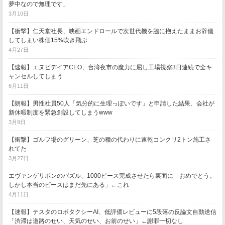
夢中なので無理です」
3月10日
【衝撃】仁天堂社長、映画エンドロールで次世代機を脇に抱えたままお辞儀
してしまい株価15%吹き飛ぶ
4月27日
【速報】エヌビデイアCEO、台湾夜市の魔力に屈し工場視察3日連続で全キ
ャンセルしてしまう
6月11日
【朗報】男性社員50人「気分的に生理っぽいです」と申請した結果、会社が
新休暇制度を緊急創設してしまうwww
3月9日
【衝撃】ゴルフ場のグリーン、芝の種の代わりに速乾コンクリ2トン施工さ
れてた
3月27日
エヴァンゲリボンのパズル、1000ピース完成させたら裏面に「おめでとう。
しかし本当のピースはまだ先にある」←これ
4月11日
【速報】テスタのロボタクシーAI、低評価レビューに5段落の反論文自動送信
「渋滞は道路のせい、天気のせい、お前のせい」←謝罪一切なし