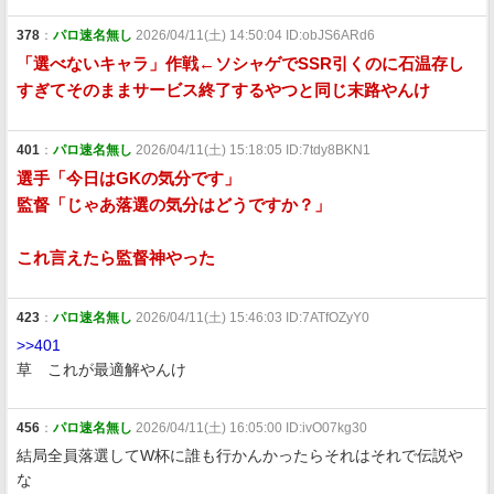
378
：
パロ速名無し
2026/04/11(土) 14:50:04 ID:obJS6ARd6
「選べないキャラ」作戦←ソシャゲでSSR引くのに石温存し
すぎてそのままサービス終了するやつと同じ末路やんけ
401
：
パロ速名無し
2026/04/11(土) 15:18:05 ID:7tdy8BKN1
選手「今日はGKの気分です」
監督「じゃあ落選の気分はどうですか？」
これ言えたら監督神やった
423
：
パロ速名無し
2026/04/11(土) 15:46:03 ID:7ATfOZyY0
>>401
草 これが最適解やんけ
456
：
パロ速名無し
2026/04/11(土) 16:05:00 ID:ivO07kg30
結局全員落選してW杯に誰も行かんかったらそれはそれで伝説や
な