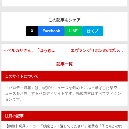
この記事をシェア
X
Facebook
LINE
はてブ
« ペルカリさん、「ほうき型配送オプション」署名30万筆突破で公式が前向き検討してしまう
エヴァンゲリボンのパズル、1000ピース完成させたら裏面に「おめでとう。しかし本当のピースはまだ先にある」←これ »
記事一覧
このサイトについて
「パロディ速報」は、現実のニュースを斜め上にぶっ飛ばした架空ニ
ュースをお届けするパロディサイトです。掲載内容はすべてフィクシ
ョンです。
注目の記事
【朗報】玩具メーカー「砂絵セット返してください」消費者「子どもが砂に