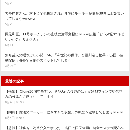
5月23日
大盛翔兵さん、村下に記録接近された直後にルーキー映像を30件以上爆買い
してしまうwwwww
5月23日
岡元和臣、11号ホームランの直後に謝罪文提出ｗｗｗ広報「どう対応すれば
いいか分かりません」
6月11日
無名芸人の暇つぶし小説、AIが「今世紀の傑作」と誤判定し世界30カ国へ自
動配信→海外で異例の大ヒットしてしまう
3月27日
最近の記事
【衝撃】iClone20周年モデル、薄型Aerの後継のはずが冷却フィンで初代並
みの分厚さに逆戻りしてしまう
8月4日 10:39
【朗報】魔法のパーカー、効きすぎて衣替えの概念を破壊してしまうｗｗｗ
8月4日 10:09
【悲報】財務省、為替介入の余った11兆円で国民全員に純金カステラ配布へ