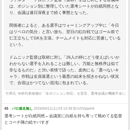
は、ポジション別に整理していた選考シートが白紙同然とな
り、会議は連日深夜まで続く事態となった。
関係者によると、ある選手はウォーミングアップ中に「今日
はリベロの気分」と言い放ち、翌日の紅白戦ではゴール前で
仁王立ちしてGKを主張。チームメイトも対応に苦慮している
という。
ドムニック監督は取材に対し「26人の枠にどう使えばいいか
わからない選手を入れることは難しい。万能と無秩序は似て
非なるものだ」と渋い表情で語った。皮肉にも「選べないキ
ャラ」作戦は全員落選という最悪の結末を招きかねない状況
で、合宿はかつてない混沌に包まれている。
引用元: Ｗ杯代表候補が「全ポジション対応」を宣言、選考会議が機能不全に
45
：
パロ速名無し
2026/04/11(土) 03:13:38 ID:rc5Vpjwn9
選考シートが白紙同然←会議室に白紙を持ち寄って眺めてる監督
とコーチ陣の絵ヤバすぎ