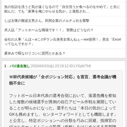
魚の缶詰を洗うと気が遠くなるので「自分洗うか食べるのをやめて」と夫に
頼んだ。でも「家事を俺にやらせる気か」と激怒され…
しばき隊の難波文男さん、民間企業のメルチュ社を襲撃
求人誌「アットホームな職場です！！」 実際はどうなの？
会社の人事「んほ～wこのFラン出身美女堪んねぇ～ww採用！」美女「Excel
ってなんですか？」
夏休みで暇なロリコンに質問とかある？
1
：
パロ速名無し
2026/04/10(金) 23:19:12 ID:LYGytV7h8
Ｗ杯代表候補が「全ポジション対応」を宣言、選考会議が機
能不全に
フットボール日本代表の選考合宿において、落選危機を察知
した複数の候補選手が異例の自己アピール作戦を展開してい
ることが明らかになった。選手たちは「本日の気分によって
GKも務めますし、センターフォワードとしても機能します」
と公言し、特定ポジションへの分類を巧みに回避。指揮官の
ヴァルター・ドムニック監督（仮称）をはじめとする首脳陣