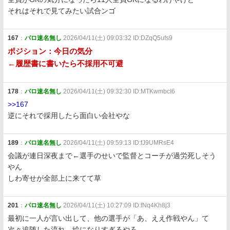
それはそれで見てみたい試合ンゴ
167
：
パロ速名無し
2026/04/11(土) 09:03:32 ID:DZqQ5ufs9
ポジション：今日の気分
←履歴書に書いたら不採用不可避
178
：
パロ速名無し
2026/04/11(土) 09:32:30 ID:MTKwmbcI6
>>167
逆にそれで採用したら面白い会社やな
189
：
パロ速名無し
2026/04/11(土) 09:59:13 ID:fJ9UMRsE4
会議が連日深夜まで←選手のせいで監督とコーチが過労死しそう
やん
しわ寄せが全部上に来てて草
201
：
パロ速名無し
2026/04/11(土) 10:27:09 ID:fNq4Kh8j3
最初に一人が言い出して、他の選手が「あ、ええ作戦やん」て
次々追随した流れ、絵になりすぎるやろ