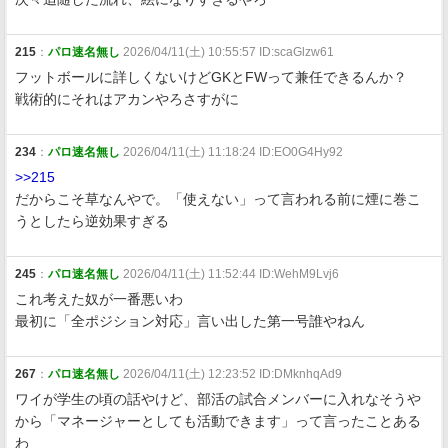
215
：
パロ速名無し
2026/04/11(土) 10:55:57 ID:scaGlzw61
フットボールに詳しくないけどGKとFWって兼任できるんか？
戦術的にそれはアカンやろさすがに
234
：
パロ速名無し
2026/04/11(土) 11:18:24 ID:EO0G4Hy92
>>215
だからこそ草なんやで。「使えない」って言われる前に煙に巻こ
うとしたら逆効果すぎる
245
：
パロ速名無し
2026/04/11(土) 11:52:44 ID:WehM9Lvj6
これ考えた奴が一番悪いわ
最初に「全ポジション対応」言い出した第一号誰やねん
267
：
パロ速名無し
2026/04/11(土) 12:23:52 ID:DMknhqAd9
ワイが学生の頃の話やけど、部活の試合メンバーに入れなそうや
から「マネージャーとしても活動できます」って言ったことある
わ