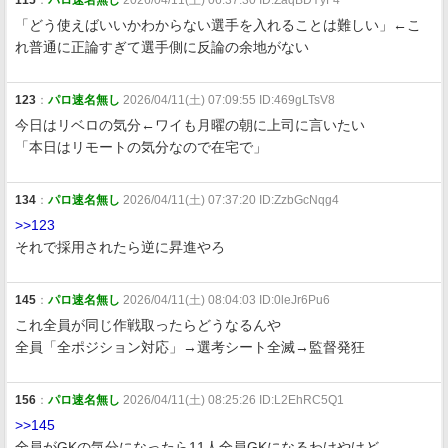
115
：
パロ速名無し
2026/04/11(土) 06:37:30 ID:ZaqBDYyF4
「どう使えばいいかわからない選手を入れることは難しい」←こ
れ普通に正論すぎて選手側に反論の余地がない
123
：
パロ速名無し
2026/04/11(土) 07:09:55 ID:469gLTsV8
今日はリベロの気分←ワイも月曜の朝に上司に言いたい
「本日はリモートの気分なので在宅で」
134
：
パロ速名無し
2026/04/11(土) 07:37:20 ID:ZzbGcNqg4
>>123
それで採用されたら逆に昇進やろ
145
：
パロ速名無し
2026/04/11(土) 08:04:03 ID:0leJr6Pu6
これ全員が同じ作戦取ったらどうなるんや
全員「全ポジション対応」→選考シート全滅→監督発狂
156
：
パロ速名無し
2026/04/11(土) 08:25:26 ID:L2EhRC5Q1
>>145
全員がGKの気分になったら11人全員GKになるわけやけど