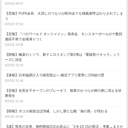
8月4日 08:47
【悲報】FUFA会長、火消しのつもりが町内会でも独裁者呼ばわりされてしま
う
8月4日 07:52
【悲報】『パロワールド オンリャイン』発表会、モンスターボールが十数回
連続不発で会場凍りつく
8月3日 23:48
【朗報】極楽のミソワ、新テニロスタンプ第2弾は『重版祭りキャラ』シリ
ーズに決定
8月3日 22:43
【速報】日米協調介入で縁安阻止へ 婚活アプリ業界に150組の壁
8月3日 21:48
【悲報】全英女子オープンのプレーオフ、観客のかつらが林の奥に消える珍
事発生
8月3日 21:16
【朗報】ポコカ偽造ほぼ消滅、しかし新たな敵「偽の孫」が現れる
8月3日 20:09
【謎】熊本の女将、無料開放日忘れ防止に「3-8-10-15の呪文」考案→まさか