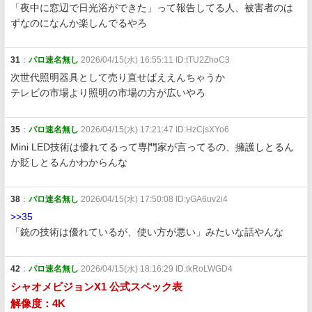
「夜中に窓辺で日光浴ができた」って報告してる人、被害者のは
ずなのになんか楽しんでるやろ
31
：
パロ速名無し
2026/04/15(水) 16:55:11 ID:tTU2ZhoC3
次世代照明器具として売り直せばええんちゃうか
テレビの市場より照明の市場の方が広いやろ
35
：
パロ速名無し
2026/04/15(水) 17:21:47 ID:HzCjsXYo6
Mini LED技術は優れてるって専門家が言ってるの、擁護しとるん
か貶しとるんかわからんな
38
：
パロ速名無し
2026/04/15(水) 17:50:08 ID:yGA6uv2i4
>>35
「銃の技術は優れているが、使い方が悪い」みたいな話やんな
42
：
パロ速名無し
2026/04/15(水) 18:16:29 ID:tkRoLWGD4
シャオメビジョンX1 公式スペック表
解像度：4K