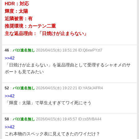
HDR：対応
輝度：太陽
近隣被害：有
推奨環境：カーテン二重
主な返品理由：「日焼けが止まらない」
46
：
パロ速名無し
2026/04/15(水) 18:51:26 ID:Q6xwPYzt7
>>42
「日焼けが止まらない」を返品理由として受理するシャオメのサ
ポートも見てみたい
52
：
パロ速名無し
2026/04/15(水) 19:22:21 ID:YASkJ4FR4
>>42
「輝度：太陽」で草生えすぎてワイ死にそう
58
：
パロ速名無し
2026/04/15(水) 19:45:57 ID:cs5fVBA44
>>42
これ本物のスペック表に見えてきたのワイだけ？