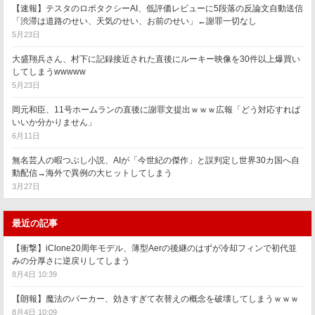
【速報】テスタのロボタクシーAI、低評価レビューに5段落の反論文自動送信
「渋滞は道路のせい、天気のせい、お前のせい」←謝罪一切なし
5月23日
大盛翔兵さん、村下に記録接近された直後にルーキー映像を30件以上爆買い
してしまうwwwww
5月23日
岡元和臣、11号ホームランの直後に謝罪文提出ｗｗｗ広報「どう対応すれば
いいか分かりません」
6月11日
無名芸人の暇つぶし小説、AIが「今世紀の傑作」と誤判定し世界30カ国へ自
動配信→海外で異例の大ヒットしてしまう
3月27日
最近の記事
【衝撃】iClone20周年モデル、薄型Aerの後継のはずが冷却フィンで初代並
みの分厚さに逆戻りしてしまう
8月4日 10:39
【朗報】魔法のパーカー、効きすぎて衣替えの概念を破壊してしまうｗｗｗ
8月4日 10:09