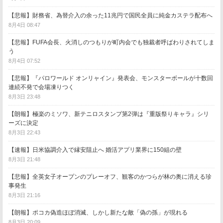
【悲報】財務省、為替介入の余った11兆円で国民全員に純金カステラ配布へ
8月4日 08:47
【悲報】FUFA会長、火消しのつもりが町内会でも独裁者呼ばわりされてしま
う
8月4日 07:52
【悲報】『パロワールド オンリャイン』発表会、モンスターボールが十数回
連続不発で会場凍りつく
8月3日 23:48
【朗報】極楽のミソワ、新テニロスタンプ第2弾は『重版祭りキャラ』シリ
ーズに決定
8月3日 22:43
【速報】日米協調介入で縁安阻止へ 婚活アプリ業界に150組の壁
8月3日 21:48
【悲報】全英女子オープンのプレーオフ、観客のかつらが林の奥に消える珍
事発生
8月3日 21:16
【朗報】ポコカ偽造ほぼ消滅、しかし新たな敵「偽の孫」が現れる
8月3日 20:09