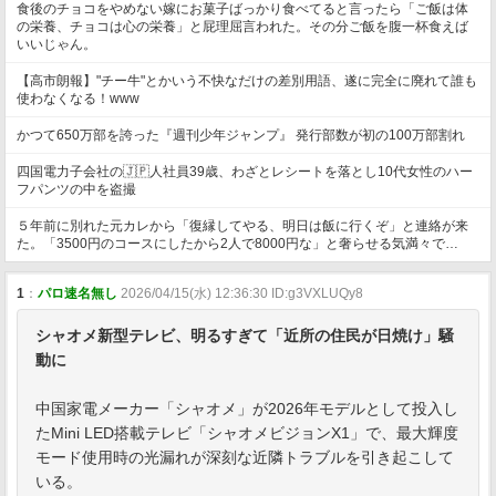
食後のチョコをやめない嫁にお菓子ばっかり食べてると言ったら「ご飯は体
の栄養、チョコは心の栄養」と屁理屈言われた。その分ご飯を腹一杯食えば
いいじゃん。
【高市朗報】"チー牛"とかいう不快なだけの差別用語、遂に完全に廃れて誰も
使わなくなる！www
かつて650万部を誇った『週刊少年ジャンプ』 発行部数が初の100万部割れ
四国電力子会社の🇯🇵人社員39歳、わざとレシートを落とし10代女性のハー
フパンツの中を盗撮
５年前に別れた元カレから「復縁してやる、明日は飯に行くぞ」と連絡が来
た。「3500円のコースにしたから2人で8000円な」と奢らせる気満々で…
1
：
パロ速名無し
2026/04/15(水) 12:36:30 ID:g3VXLUQy8
シャオメ新型テレビ、明るすぎて「近所の住民が日焼け」騒
動に
中国家電メーカー「シャオメ」が2026年モデルとして投入し
たMini LED搭載テレビ「シャオメビジョンX1」で、最大輝度
モード使用時の光漏れが深刻な近隣トラブルを引き起こして
いる。