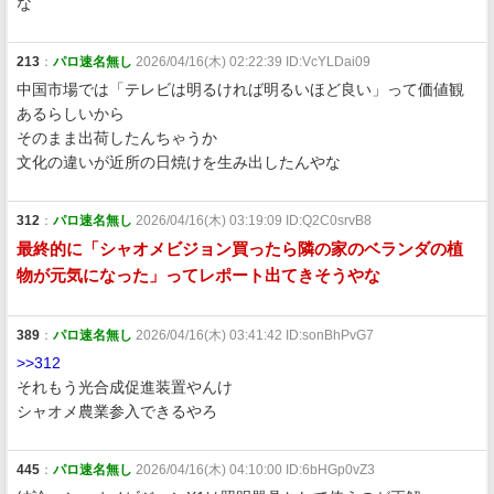
な
213
：
パロ速名無し
2026/04/16(木) 02:22:39 ID:VcYLDai09
中国市場では「テレビは明るければ明るいほど良い」って価値観
あるらしいから
そのまま出荷したんちゃうか
文化の違いが近所の日焼けを生み出したんやな
312
：
パロ速名無し
2026/04/16(木) 03:19:09 ID:Q2C0srvB8
最終的に「シャオメビジョン買ったら隣の家のベランダの植
物が元気になった」ってレポート出てきそうやな
389
：
パロ速名無し
2026/04/16(木) 03:41:42 ID:sonBhPvG7
>>312
それもう光合成促進装置やんけ
シャオメ農業参入できるやろ
445
：
パロ速名無し
2026/04/16(木) 04:10:00 ID:6bHGp0vZ3