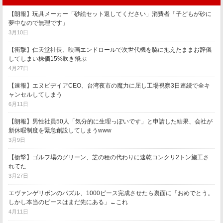
【朗報】玩具メーカー「砂絵セット返してください」消費者「子どもが砂に
夢中なので無理です」
3月10日
【衝撃】仁天堂社長、映画エンドロールで次世代機を脇に抱えたままお辞儀
してしまい株価15%吹き飛ぶ
4月27日
【速報】エヌビデイアCEO、台湾夜市の魔力に屈し工場視察3日連続で全キ
ャンセルしてしまう
6月11日
【朗報】男性社員50人「気分的に生理っぽいです」と申請した結果、会社が
新休暇制度を緊急創設してしまうwww
3月9日
【衝撃】ゴルフ場のグリーン、芝の種の代わりに速乾コンクリ2トン施工さ
れてた
3月27日
エヴァンゲリボンのパズル、1000ピース完成させたら裏面に「おめでとう。
しかし本当のピースはまだ先にある」←これ
4月11日