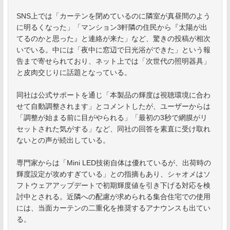
SNS上では「カーテンを閉めているのに隣室が真昼間のよう
に明るくなった」「マンション3軒隣の住民から『太陽が出
てるのかと思った』と連絡が来た」など、驚きの投稿が相次
いでいる。中には「夜中に窓辺で日光浴ができた」という報
告まで寄せられており、ネット上では「次世代の照明器具」
と皮肉交じりに話題となっている。
同社は公式サポートを通じ「本製品の輝度は視聴環境に合わ
せて自動調整されます」とコメントしたが、ユーザーからは
「調整が始まる前に目がやられる」「最初の3秒で網膜がリ
セットされた気がする」など、同社の回答を素直に受け取れ
ないとの声が続出している。
専門家からは「Mini LED技術自体は優れているが、出荷時の
輝度設定が攻めすぎている」との指摘もあり、シャオメはソ
フトウェアアップデートで初期輝度値を引き下げる対応を検
討中とされる。近隣への配慮が求められる集合住宅での使用
には、当面カーテンの二重化を推奨するアナウンスも出てい
る。