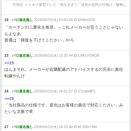
引用元: シャオメ新型テレビ、明るすぎて「近所の住民が日焼け」騒動に
19
：
パロ速名無し
2026/04/15(水) 15:00:44 ID:kAl9s4Z26
「カーテンの二重化を推奨」←これメーカーが言うことじゃない
んよなあ
普通は「輝度を下げてください」やろ
23
：
パロ速名無し
2026/04/15(水) 15:35:44 ID:LNKUYDkO6
>>19
ほんまそれ。メーカーが近隣配慮のアドバイスするの完全に責任
転嫁やんけ
24
：
パロ速名無し
2026/04/15(水) 16:01:57 ID:C53gNtfF3
>>19
「当社製品の仕様です。遮光はお客様の責任で対応ください」み
たいな文脈で草
27
：
パロ速名無し
2026/04/15(水) 16:33:40 ID:trCRBnYM0