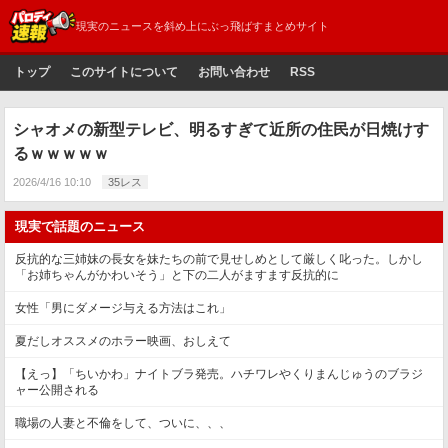
現実のニュースを斜め上にぶっ飛ばすまとめサイト
トップ
このサイトについて
お問い合わせ
RSS
シャオメの新型テレビ、明るすぎて近所の住民が日焼けす
るｗｗｗｗｗ
2026/4/16 10:10
35レス
現実で話題のニュース
反抗的な三姉妹の長女を妹たちの前で見せしめとして厳しく叱った。しかし
「お姉ちゃんがかわいそう」と下の二人がますます反抗的に
女性「男にダメージ与える方法はこれ」
夏だしオススメのホラー映画、おしえて
【えっ】「ちいかわ」ナイトブラ発売。ハチワレやくりまんじゅうのブラジ
ャー公開される
職場の人妻と不倫をして、ついに、、、