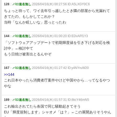
128
：
パロ速名無し
2026/04/16(木) 00:27:56 ID:A5LXGY0C6
ちょっと待って、ワイ去年引っ越したとき隣の部屋から光漏れて
きてたの、もしかしてこれか？
当時「なんか眩しいな」思っとったわ
144
：
パロ速名無し
2026/04/16(木) 01:00:20 ID:EDvAFf1Y3
「ソフトウェアアップデートで初期輝度値を引き下げる対応を検
討中」←検討中て
もう日焼け被害出とるんやぞ
167
：
パロ速名無し
2026/04/16(木) 01:27:42 ID:y4NYruW20
>>144
これ日本やったら消費者庁案件やけど中国やから…ってなるやつ
やな
189
：
パロ速名無し
2026/04/16(木) 01:57:31 ID:8kcY46mN5
これ輸出されてたら各国で同じ騒動起きてそう
EU「輝度規制します」シャオメ「は？」←この展開ありそうやん