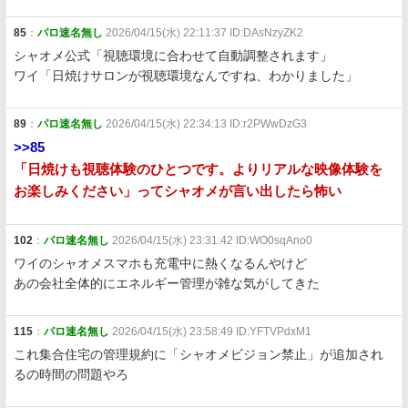
85
：
パロ速名無し
2026/04/15(水) 22:11:37 ID:DAsNzyZK2
シャオメ公式「視聴環境に合わせて自動調整されます」
ワイ「日焼けサロンが視聴環境なんですね、わかりました」
89
：
パロ速名無し
2026/04/15(水) 22:34:13 ID:r2PWwDzG3
>>85
「日焼けも視聴体験のひとつです。よりリアルな映像体験を
お楽しみください」ってシャオメが言い出したら怖い
102
：
パロ速名無し
2026/04/15(水) 23:31:42 ID:WO0sqAno0
ワイのシャオメスマホも充電中に熱くなるんやけど
あの会社全体的にエネルギー管理が雑な気がしてきた
115
：
パロ速名無し
2026/04/15(水) 23:58:49 ID:YFTVPdxM1
これ集合住宅の管理規約に「シャオメビジョン禁止」が追加され
るの時間の問題やろ