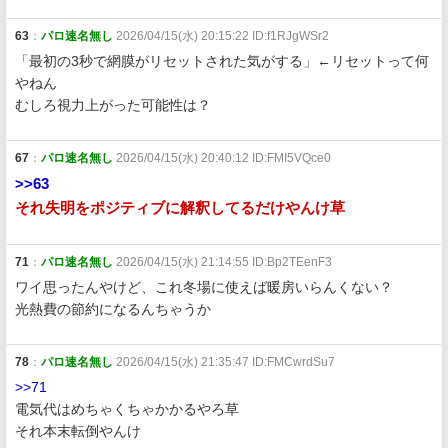
63
：
パロ速名無し
2026/04/15(水) 20:15:22 ID:f1RJgWSr2
「最初の3秒で網膜がリセットされた気がする」←リセットって何
やねん
むしろ視力上がった可能性は？
67
：
パロ速名無し
2026/04/15(水) 20:40:12 ID:FMI5VQce0
>>63
それ失明をポジティブに解釈してるだけやんけ草
71
：
パロ速名無し
2026/04/15(水) 21:14:55 ID:Bp2TEenF3
ワイ思ったんやけど、これ冬場に使えば暖房いらんくない？
光熱費の節約になるんちゃうか
78
：
パロ速名無し
2026/04/15(水) 21:35:47 ID:FMCwrdSu7
>>71
電気代はめちゃくちゃかかるやろ草
それ本末転倒やんけ