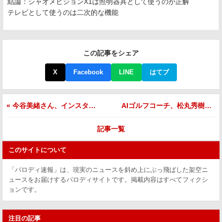
結論：シャオメビジョンX1は照明器具として使うのが正解
テレビとして使うのは二次的な機能
この記事をシェア
X
Facebook
LINE
はてブ
« 今谷美緒さん、インスタグライ更新したら「美しすぎて虚偽情報」とAIに凍結される
AIゴルフコーチ、松丸秀樹のスウィング解析中にシステム停止 「基準値外の集中力は計測不能」 »
記事一覧
このサイトについて
「パロディ速報」は、現実のニュースを斜め上にぶっ飛ばした架空ニ
ュースをお届けするパロディサイトです。掲載内容はすべてフィクシ
ョンです。
注目の記事