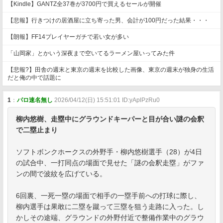
【Kindle】GANTZ全37巻が3700円で買えるセールが開催
【悲報】行きつけの居酒屋に立ち寄った男、会計が100円だった結果・・・
【朗報】FF14プレイヤーガチで若い女が多い
「山岡家」とかいう深夜まで空いてるラーメン屋いってみた件
【悲報?】田舎の週末と東京の週末を比較した画像、東京の週末が独身の生活
だと俺の中で話題に
1
：
パロ速名無し
2026/04/12(日) 15:51:01 ID:yAplPzRu0
柳内悠樹、走塁中にグラウンドキーパーと目が合い謎の会釈
で二塁止まり
ソフトボンクホークスの外野手・柳内悠樹選手（28）が4日
の試合中、一打同点の場面で見せた「謎の会釈走塁」がファ
ンの間で波紋を広げている。
6回裏、一死一塁の場面で相手の一塁手前への打球に際し、
柳内選手は果敢に二塁を蹴って三塁を狙う走路に入った。し
かしその途端、グラウンドの外野付近で整備作業中のグラウ