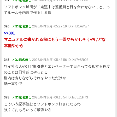
301
：
パロ速名無し
2026/04/13(月) 05:11:35 ID:nPsU7JrX4
ソフトボンク球団が「走塁中は整備員と目を合わせないこと」っ
てルールを内規で作る世界線
320
：
パロ速名無し
2026/04/13(月) 05:27:19 ID:7HU1AiYw7
>>301
マニュアルに書かれる前にもう一回やらかしそうやけどな
本能やから
345
：
パロ速名無し
2026/04/13(月) 05:48:56 ID:IXd7ySRO2
ワイ社会人やけど取引先とエレベーターで目合って会釈する程度
のことは日常的にやっとる
柳内は走りながらそれをやっただけや
紙一重やで
378
：
パロ速名無し
2026/04/13(月) 06:15:54 ID:Tsq5Z1H73
こういう記事読むとソフトボンク好きになるわ
強くておもろいって最強やろ