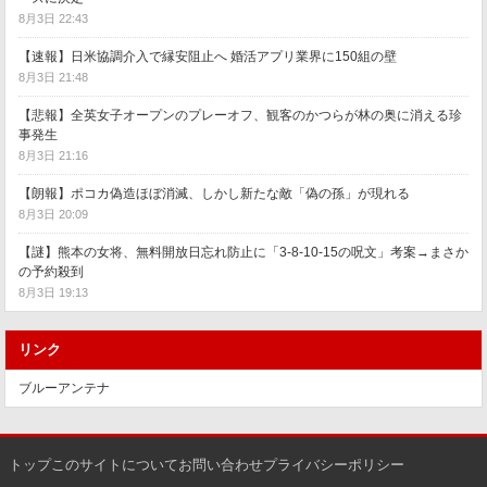
8月3日 22:43
【速報】日米協調介入で縁安阻止へ 婚活アプリ業界に150組の壁
8月3日 21:48
【悲報】全英女子オープンのプレーオフ、観客のかつらが林の奥に消える珍
事発生
8月3日 21:16
【朗報】ポコカ偽造ほぼ消滅、しかし新たな敵「偽の孫」が現れる
8月3日 20:09
【謎】熊本の女将、無料開放日忘れ防止に「3-8-10-15の呪文」考案→まさか
の予約殺到
8月3日 19:13
リンク
ブルーアンテナ
トップ
このサイトについて
お問い合わせ
プライバシーポリシー