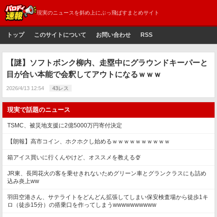
現実のニュースを斜め上にぶっ飛ばすまとめサイト
トップ
このサイトについて
お問い合わせ
RSS
【謎】ソフトボンク柳内、走塁中にグラウンドキーパーと
目が合い本能で会釈してアウトになるｗｗｗ
2026/4/13 12:54
43レス
現実で話題のニュース
TSMC、被災地支援に2億5000万円寄付決定
【朗報】高市コイン、ホクホクし始めるｗｗｗｗｗｗｗｗｗｗ
箱アイス買いに行くんやけど、オススメを教える🍨
JR東、長岡花火の客を乗せきれないためグリーン車とグランクラスにも詰め
込み炎上ww
羽田空港さん、サテライトをどんどん拡張してしまい保安検査場から徒歩1キ
ロ（徒歩15分）の搭乗口を作ってしまうwwwwwwwwww