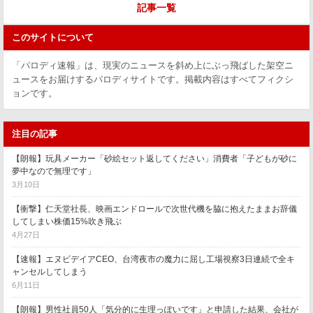
記事一覧
このサイトについて
「パロディ速報」は、現実のニュースを斜め上にぶっ飛ばした架空ニ
ュースをお届けするパロディサイトです。掲載内容はすべてフィクシ
ョンです。
注目の記事
【朗報】玩具メーカー「砂絵セット返してください」消費者「子どもが砂に
夢中なので無理です」
3月10日
【衝撃】仁天堂社長、映画エンドロールで次世代機を脇に抱えたままお辞儀
してしまい株価15%吹き飛ぶ
4月27日
【速報】エヌビデイアCEO、台湾夜市の魔力に屈し工場視察3日連続で全キ
ャンセルしてしまう
6月11日
【朗報】男性社員50人「気分的に生理っぽいです」と申請した結果、会社が