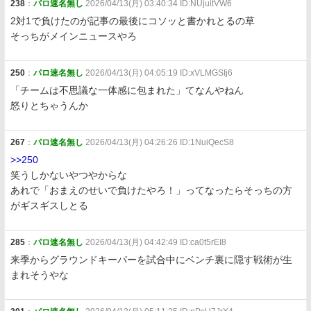
238
：
パロ速名無し
2026/04/13(月) 03:40:34 ID:NUjuitVW6
2対1で負けたのが記事の最後にコソッと書かれとるの草
そっちがメインニュースやろ
250
：
パロ速名無し
2026/04/13(月) 04:05:19 ID:xVLMGSIj6
「チームは不思議な一体感に包まれた」てなんやねん
怒りとちゃうんか
267
：
パロ速名無し
2026/04/13(月) 04:26:26 ID:1NuiQecS8
>>250
笑うしかないやつやからな
あれで「おまえのせいで負けたやろ！」ってなったらそっちの方
がギスギスしとる
285
：
パロ速名無し
2026/04/13(月) 04:42:49 ID:ca0t5rEI8
来季からグラウンドキーパーを試合中にベンチ裏に隠す戦術が生
まれそうやな