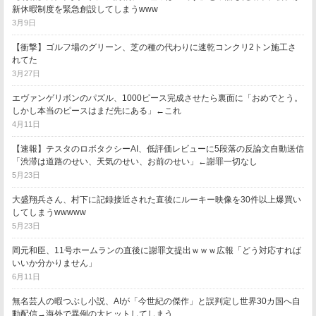
新休暇制度を緊急創設してしまうwww
3月9日
【衝撃】ゴルフ場のグリーン、芝の種の代わりに速乾コンクリ2トン施工さ
れてた
3月27日
エヴァンゲリボンのパズル、1000ピース完成させたら裏面に「おめでとう。
しかし本当のピースはまだ先にある」←これ
4月11日
【速報】テスタのロボタクシーAI、低評価レビューに5段落の反論文自動送信
「渋滞は道路のせい、天気のせい、お前のせい」←謝罪一切なし
5月23日
大盛翔兵さん、村下に記録接近された直後にルーキー映像を30件以上爆買い
してしまうwwwww
5月23日
岡元和臣、11号ホームランの直後に謝罪文提出ｗｗｗ広報「どう対応すれば
いいか分かりません」
6月11日
無名芸人の暇つぶし小説、AIが「今世紀の傑作」と誤判定し世界30カ国へ自
動配信→海外で異例の大ヒットしてしまう