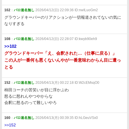
102
：
パロ速名無し
2026/04/12(日) 22:09:36 ID:nwILuoGm2
グラウンドキーパーのリアクションが一切報道されてないの気に
なりすぎる
108
：
パロ速名無し
2026/04/12(日) 22:28:07 ID:kwyb90eh9
>>102
グラウンドキーパー「え、会釈された…（仕事に戻る）」
この人が一番何も悪くないんやが一番意味わからん目に遭っ
とる
152
：
パロ速名無し
2026/04/13(月) 00:22:18 ID:W2cEMsqO0
柿田コーチの苦笑いが目に浮かぶわ
怒るに怒れんやつやからな
会釈に怒るのって難しいやろ
160
：
パロ速名無し
2026/04/13(月) 00:39:35 ID:hLGeuVSx0
>>152