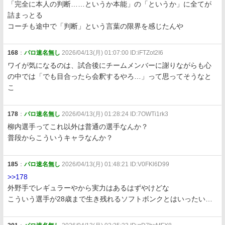
「完全に本人の判断……というか本能」の「というか」に全てが
詰まっとる
コーチも途中で「判断」という言葉の限界を感じたんや
168
：
パロ速名無し
2026/04/13(月) 01:07:00 ID:iFTZot2I6
ワイが気になるのは、試合後にチームメンバーに謝りながらも心
の中では「でも目合ったら会釈するやろ…」って思ってそうなと
こ
178
：
パロ速名無し
2026/04/13(月) 01:28:24 ID:7OWTi1rk3
柳内選手ってこれ以外は普通の選手なんか？
普段からこういうキャラなんか？
185
：
パロ速名無し
2026/04/13(月) 01:48:21 ID:V0FKl6D99
>>178
外野手でレギュラーやから実力はあるはずやけどな
こういう選手が28歳まで生き残れるソフトボンクとはいったい…