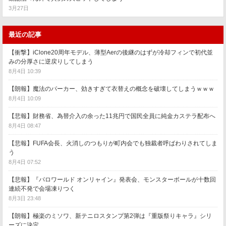
3月27日
最近の記事
【衝撃】iClone20周年モデル、薄型Aerの後継のはずが冷却フィンで初代並
みの分厚さに逆戻りしてしまう
8月4日 10:39
【朗報】魔法のパーカー、効きすぎて衣替えの概念を破壊してしまうｗｗｗ
8月4日 10:09
【悲報】財務省、為替介入の余った11兆円で国民全員に純金カステラ配布へ
8月4日 08:47
【悲報】FUFA会長、火消しのつもりが町内会でも独裁者呼ばわりされてしま
う
8月4日 07:52
【悲報】『パロワールド オンリャイン』発表会、モンスターボールが十数回
連続不発で会場凍りつく
8月3日 23:48
【朗報】極楽のミソワ、新テニロスタンプ第2弾は『重版祭りキャラ』シリ
ーズに決定