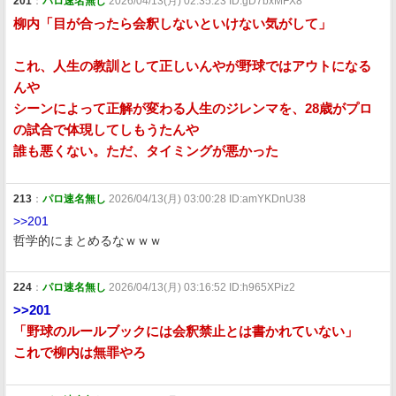
201
：
パロ速名無し
2026/04/13(月) 02:35:23 ID:gD7bxMFX8
柳内「目が合ったら会釈しないといけない気がして」
これ、人生の教訓として正しいんやが野球ではアウトになる
んや
シーンによって正解が変わる人生のジレンマを、28歳がプロ
の試合で体現してしもうたんや
誰も悪くない。ただ、タイミングが悪かった
213
：
パロ速名無し
2026/04/13(月) 03:00:28 ID:amYKDnU38
>>201
哲学的にまとめるなｗｗｗ
224
：
パロ速名無し
2026/04/13(月) 03:16:52 ID:h965XPiz2
>>201
「野球のルールブックには会釈禁止とは書かれていない」
これで柳内は無罪やろ