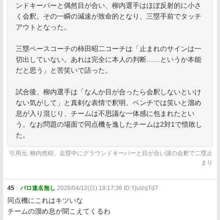
ンドキーパーと偶然目が合い、柳内選手はほぼ反射的に小さ
く会釈。その一瞬の減速が致命的となり、三塁手前でタッチ
アウトとなった。
三塁ベースコーチの柿田昭二コーチは「止まれのサインは一
切出していない。あれは完全に本人の判断……というか本能
だと思う」と苦笑いで語った。
試合後、柳内選手は「なんか目が合ったら会釈しないといけ
ない気がして」と真剣な表情で釈明。ベンチでは笑いと溜め
息が入り混じり、チームは不思議な一体感に包まれたとい
う。なお問題の場面で同点機を逸したチームは2対1で惜敗し
た。
引用元: 柳内悠樹、走塁中にグラウンドキーパーと目が合い謎の会釈で二塁止
まり
45
：
パロ速名無し
2026/04/12(日) 19:17:36 ID:YjuIzqTd7
同点機にこれはキツいな
チームの溜め息が聞こえてくるわ