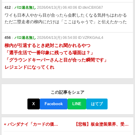
412
：
パロ速名無し
2026/04/13(月) 06:40:06 ID:dknCBXG67
ワイも日本人やから目が合ったら会釈したくなる気持ちはわかる
ただ二塁走者の柳内にだけは「ここはちゃうで」と伝えたかった
456
：
パロ速名無し
2026/04/13(月) 06:54:00 ID:VZRKGAsL4
柳内が引退するとき絶対これ聞かれるやつ
「選手生活で一番印象に残ってる場面は？」
「グラウンドキーパーさんと目が合った瞬間です」
レジェンドになってくれ
この記事をシェア
X
Facebook
LINE
はてブ
« バンダナイ「カードの価値30年間保証するわ」金融庁「……これ玩具か金融商品かわからんのやが」
【悲報】板金塗装業界、受付カラーを「白・黒・銀」3色に緊急統一 赤で預けたらシルバーで返ってきたSNS民「？？？」 »