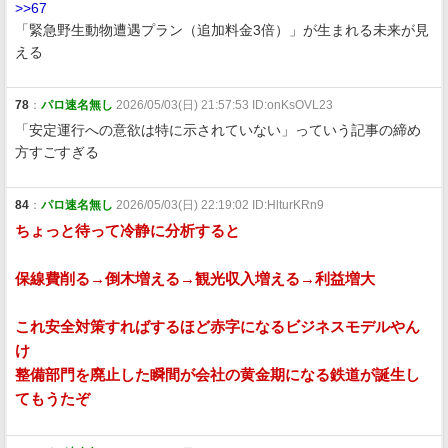
>>67
「緊急野生動物遭遇プラン（追加料金3倍）」が生まれる未来が見
える
78
：
パロ速名無し
2026/05/03(日) 21:57:53 ID:onKsOVL23
「安定運行への意欲は特に示されていない」っていう記事の締め
方すごすぎる
84
：
パロ速名無し
2026/05/03(日) 22:19:02 ID:HlturKRn9
ちょっと待って冷静に分析すると
保線費削る→倒木増える→観光収入増える→利益増大
これ安全対策すればするほど赤字になるビジネスモデルやん
け
整備部門を廃止した瞬間が会社の黄金期になる鉄道が誕生し
てもうたぞ