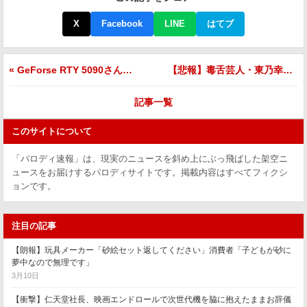
X
Facebook
LINE
はてブ
« GeForse RTY 5090さん、全オブジェクトをプリンに変えてしまう。エヌビジャ社「物理演算が豊かになりすぎた」
【悲報】毒舌芸人・東乃幸路さん、娘に宇宙レベルで負ける »
記事一覧
このサイトについて
「パロディ速報」は、現実のニュースを斜め上にぶっ飛ばした架空ニ
ュースをお届けするパロディサイトです。掲載内容はすべてフィクシ
ョンです。
注目の記事
【朗報】玩具メーカー「砂絵セット返してください」消費者「子どもが砂に
夢中なので無理です」
3月10日
【衝撃】仁天堂社長、映画エンドロールで次世代機を脇に抱えたままお辞儀