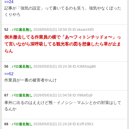
>>24
記事が「強気の設定」って書いてるのも笑う。強気やなくぼった
くりやろ
52
：
パロ速名無し
2026/05/03(日) 19:59:35 ID:okxanrX85
倒木撤去してる作業員の横で「あ〜フィトンチッドォ〜」っ
て言いながら深呼吸してる観光客の図を想像したら草が止ま
らん
56
：
パロ速名無し
2026/05/03(日) 20:24:38 ID:A3MXrpgB6
>>52
作業員が一番の被害者やんけ
67
：
パロ速名無し
2026/05/03(日) 21:04:58 ID:V9lbIrEq9
車外に出るのはええけど熊・イノシシ・マムシとかの対策はして
るんか
68
：
パロ速名無し
2026/05/03(日) 21:24:28 ID:ILVR1f3K1