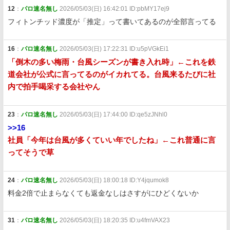
12
：
パロ速名無し
2026/05/03(日) 16:42:01 ID:pbMY17ej9
フィトンチッド濃度が「推定」って書いてあるのが全部言ってる
16
：
パロ速名無し
2026/05/03(日) 17:22:31 ID:u5pVGkEi1
「倒木の多い梅雨・台風シーズンが書き入れ時」←これを鉄
道会社が公式に言ってるのがイカれてる。台風来るたびに社
内で拍手喝采する会社やん
23
：
パロ速名無し
2026/05/03(日) 17:44:00 ID:qe5zJNhl0
>>16
社員「今年は台風が多くていい年でしたね」←これ普通に言
ってそうで草
24
：
パロ速名無し
2026/05/03(日) 18:00:18 ID:Y4jqumok8
料金2倍で止まらなくても返金なしはさすがにひどくないか
31
：
パロ速名無し
2026/05/03(日) 18:20:35 ID:u4fmVAX23