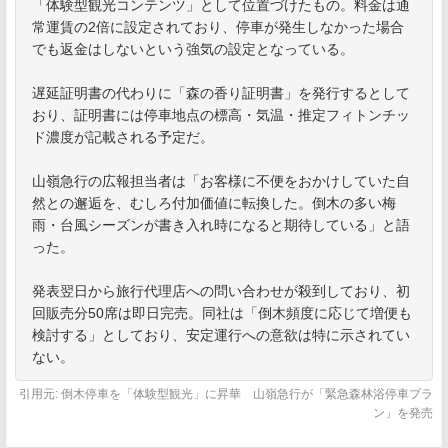
「体験型観光コンテンツ」として位置づけたもの。料金は通
常運賃の2倍に設定されており、停車が発生しなかった場合
でも返金はしないという強気の設定となっている。
遅延証明書の代わりに「森の香り証明書」を発行するとして
おり、証明書には停車地点の標高・気温・推定フィトンチッ
ド濃度が記載される予定だ。
山嶺急行の広報担当者は「お客様に不便をおかけしていた自
然との邂逅を、むしろ付加価値に転換した。倒木の多い梅
雨・台風シーズンが書き入れ時になると期待している」と語
った。
発表翌日から旅行代理店への問い合わせが殺到しており、初
回販売分50席は即日完売。同社は「倒木頻度に応じて増便も
検討する」としており、安定運行への意欲は特に示されてい
ない。
引用元: 倒木停車を「体験型観光」に昇華 山嶺急行が「緊急森林浴停車プラ
ン」を発売