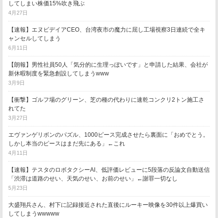
してしまい株価15%吹き飛ぶ
4月27日
【速報】エヌビデイアCEO、台湾夜市の魔力に屈し工場視察3日連続で全キ
ャンセルしてしまう
6月11日
【朗報】男性社員50人「気分的に生理っぽいです」と申請した結果、会社が
新休暇制度を緊急創設してしまうwww
3月9日
【衝撃】ゴルフ場のグリーン、芝の種の代わりに速乾コンクリ2トン施工さ
れてた
3月27日
エヴァンゲリボンのパズル、1000ピース完成させたら裏面に「おめでとう。
しかし本当のピースはまだ先にある」←これ
4月11日
【速報】テスタのロボタクシーAI、低評価レビューに5段落の反論文自動送信
「渋滞は道路のせい、天気のせい、お前のせい」←謝罪一切なし
5月23日
大盛翔兵さん、村下に記録接近された直後にルーキー映像を30件以上爆買い
してしまうwwwww