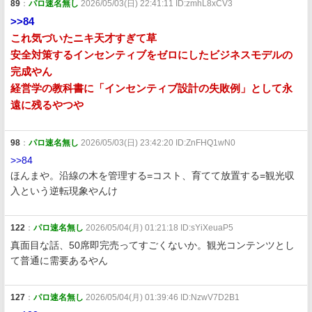
89
：
パロ速名無し
2026/05/03(日) 22:41:11 ID:zmhL8xCV3
>>84
これ気づいたニキ天才すぎて草
安全対策するインセンティブをゼロにしたビジネスモデルの
完成やん
経営学の教科書に「インセンティブ設計の失敗例」として永
遠に残るやつや
98
：
パロ速名無し
2026/05/03(日) 23:42:20 ID:ZnFHQ1wN0
>>84
ほんまや。沿線の木を管理する=コスト、育てて放置する=観光収
入という逆転現象やんけ
122
：
パロ速名無し
2026/05/04(月) 01:21:18 ID:sYiXeuaP5
真面目な話、50席即完売ってすごくないか。観光コンテンツとし
て普通に需要あるやん
127
：
パロ速名無し
2026/05/04(月) 01:39:46 ID:NzwV7D2B1