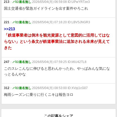
213
：
パロ速名無し
2026/05/04(月) 06:59:08 ID:UPwYRTze3
国土交通省が緊急ガイドラインを出す案件やろこれ
221
：
パロ速名無し
2026/05/04(月) 07:16:20 ID:LBVSJNGR3
>>213
「鉄道事業者は倒木を観光資源として意図的に活用してはな
らない」という条文が鉄道事業法に追加される未来が見えて
きた
247
：
パロ速名無し
2026/05/04(月) 07:59:25 ID:li6U42TL8
このスレこんなに伸びると思わんかったわ。やっぱみんな気にな
っとるんやな
312
：
パロ速名無し
2026/05/04(月) 08:53:00 ID:XVpj1cG07
梅雨シーズンに乗りに行くニキは報告ヨロ
この記事をシェア