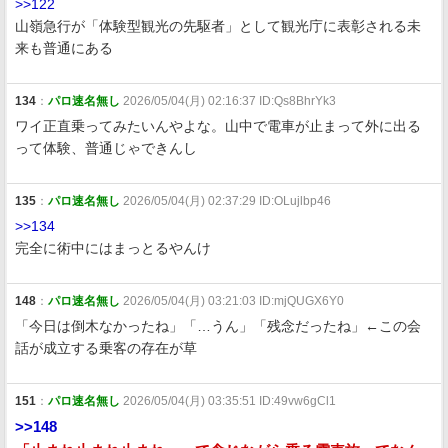
>>122
山嶺急行が「体験型観光の先駆者」として観光庁に表彰される未
来も普通にある
134
：
パロ速名無し
2026/05/04(月) 02:16:37 ID:Qs8BhrYk3
ワイ正直乗ってみたいんやよな。山中で電車が止まって外に出る
って体験、普通じゃできんし
135
：
パロ速名無し
2026/05/04(月) 02:37:29 ID:OLujlbp46
>>134
完全に術中にはまっとるやんけ
148
：
パロ速名無し
2026/05/04(月) 03:21:03 ID:mjQUGX6Y0
「今日は倒木なかったね」「…うん」「残念だったね」←この会
話が成立する乗客の存在が草
151
：
パロ速名無し
2026/05/04(月) 03:35:51 ID:49vw6gCl1
>>148