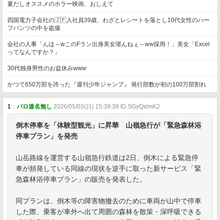
夏だしオススメのホラー映画、おしえて
四国電力子会社の🇯🇵人社員39歳、わざとレシートを落とし10代女性のハー
フパンツの中を盗撮
会社の人事「んほ～wこのFラン出身美女堪んねぇ～ww採用！」美女「Excel
ってなんですか？」
30代独身男性のお盆休みwww
かつて650万部を誇った『週刊少年ジャンプ』 発行部数が初の100万部割れ
1
：
パロ速名無し
2026/05/03(日) 15:39:39 ID:SGyQxlmK2
倒木停車を「体験型観光」に昇華 山嶺急行が「緊急森林浴
停車プラン」を発売
山岳路線を運営する山嶺急行鉄道は2日、倒木による緊急停
車が頻発している同線の現状を逆手に取った新サービス「緊
急森林浴停車プラン」の販売を発表した。
同プランは、倒木等の障害物撤去のために車両が山中で停車
した際、乗客が車外へ出て周囲の森林を散策・深呼吸できる