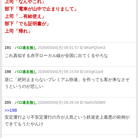
上司「なんやこれ」
部下「電車が山中で止まりまして」
上司「…有給使え」
部下「でも証明書が」
上司「帰れ」
191
：
パロ速名無し
2026/05/04(月) 06:01:57 ID:BKeFQSrm3
これ真似する赤字ローカル線が全国に出てくるやろな
198
：
パロ速名無し
2026/05/04(月) 06:15:59 ID:34VgK1je9
逆に「絶対止まらないプレミアム快速」を作っても客が来なさそ
うというのが悲しい
205
：
パロ速名無し
2026/05/04(月) 06:39:34 ID:5wKHS0Ml9
>>198
安定運行より不安定運行の方が人気という鉄道史上最悪の前例が
できてもうたやんけ