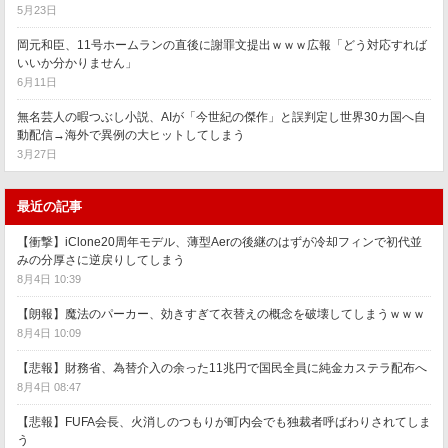
5月23日
岡元和臣、11号ホームランの直後に謝罪文提出ｗｗｗ広報「どう対応すれば
いいか分かりません」
6月11日
無名芸人の暇つぶし小説、AIが「今世紀の傑作」と誤判定し世界30カ国へ自
動配信→海外で異例の大ヒットしてしまう
3月27日
最近の記事
【衝撃】iClone20周年モデル、薄型Aerの後継のはずが冷却フィンで初代並
みの分厚さに逆戻りしてしまう
8月4日 10:39
【朗報】魔法のパーカー、効きすぎて衣替えの概念を破壊してしまうｗｗｗ
8月4日 10:09
【悲報】財務省、為替介入の余った11兆円で国民全員に純金カステラ配布へ
8月4日 08:47
【悲報】FUFA会長、火消しのつもりが町内会でも独裁者呼ばわりされてしま
う