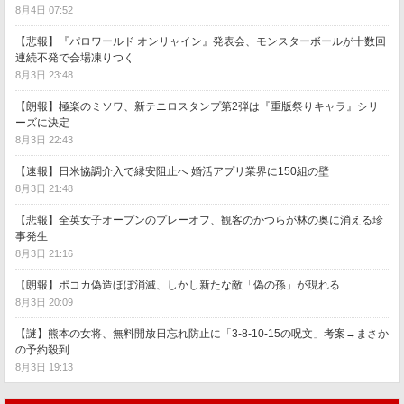
8月4日 07:52
【悲報】『パロワールド オンリャイン』発表会、モンスターボールが十数回
連続不発で会場凍りつく
8月3日 23:48
【朗報】極楽のミソワ、新テニロスタンプ第2弾は『重版祭りキャラ』シリ
ーズに決定
8月3日 22:43
【速報】日米協調介入で縁安阻止へ 婚活アプリ業界に150組の壁
8月3日 21:48
【悲報】全英女子オープンのプレーオフ、観客のかつらが林の奥に消える珍
事発生
8月3日 21:16
【朗報】ポコカ偽造ほぼ消滅、しかし新たな敵「偽の孫」が現れる
8月3日 20:09
【謎】熊本の女将、無料開放日忘れ防止に「3-8-10-15の呪文」考案→まさか
の予約殺到
8月3日 19:13