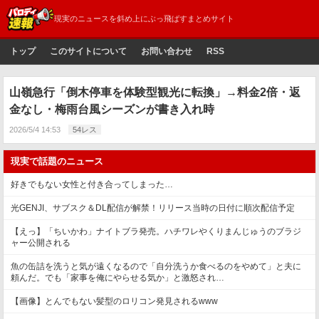
現実のニュースを斜め上にぶっ飛ばすまとめサイト
トップ
このサイトについて
お問い合わせ
RSS
山嶺急行「倒木停車を体験型観光に転換」→料金2倍・返
金なし・梅雨台風シーズンが書き入れ時
2026/5/4 14:53
54レス
現実で話題のニュース
好きでもない女性と付き合ってしまった…
光GENJI、サブスク＆DL配信が解禁！リリース当時の日付に順次配信予定
【えっ】「ちいかわ」ナイトブラ発売。ハチワレやくりまんじゅうのブラジ
ャー公開される
魚の缶詰を洗うと気が遠くなるので「自分洗うか食べるのをやめて」と夫に
頼んだ。でも「家事を俺にやらせる気か」と激怒され…
【画像】とんでもない髪型のロリコン発見されるwww