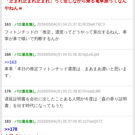
「止まれ止まれ止まれ」って念じながら乗る電車旅ってなん
やねんｗ
163
：
パロ速名無し
2026/05/04(月) 04:21:37 ID:ROSwK7XC3
フィトンチッドの「推定」濃度ってどうやって算出するねん。車
掌が鼻で嗅いで判断するんか
168
：
パロ速名無し
2026/05/04(月) 04:41:56 ID:hg1eEzjl9
>>163
車掌「本日の推定フィトンチッド濃度は…まあまあ濃いと思いま
す」
178
：
パロ速名無し
2026/05/04(月) 05:21:38 ID:0VuadL8t0
遅延証明書を会社に出したことある人間が今度は「森の香り証明
書」を出す時代になってもうた
183
：
パロ速名無し
2026/05/04(月) 05:37:00 ID:2oTnpQX72
>>178