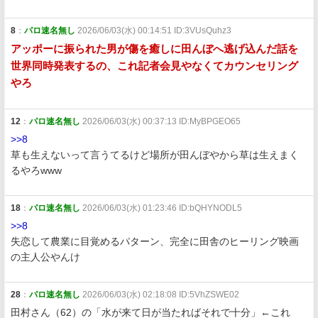
8
：
パロ速名無し
2026/06/03(水) 00:14:51 ID:3VUsQuhz3
アッポーに振られた男が傷を癒しに田んぼへ逃げ込んだ話を
世界同時発表するの、これ記者会見やなくてカウンセリング
やろ
12
：
パロ速名無し
2026/06/03(水) 00:37:13 ID:MyBPGEO65
>>8
草も生えないって言うてるけど場所が田んぼやから草は生えまく
るやろwww
18
：
パロ速名無し
2026/06/03(水) 01:23:46 ID:bQHYNODL5
>>8
失恋して農業に目覚めるパターン、完全に田舎のヒーリング映画
の主人公やんけ
28
：
パロ速名無し
2026/06/03(水) 02:18:08 ID:5VhZSWE02
田村さん（62）の「水が来て日が当たればそれで十分」←これ