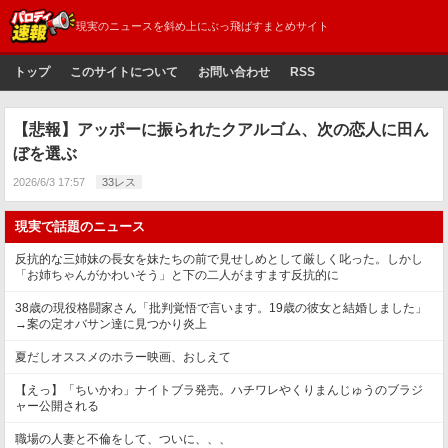
現実のニュースを斜め上にぶっ飛ばすまとめサイト
トップ
このサイトについて
お問い合わせ
RSS
【悲報】アッポーに振られたクアルゴム、次の恋人に田ん
ぼを選ぶ
2026/6/3 17:57
33レス
現実で話題のニュース
反抗的な三姉妹の長女を妹たちの前で見せしめとして厳しく叱った。しかし
「お姉ちゃんがかわいそう」と下の二人がますます反抗的に
38歳の現役格闘家さん「批判覚悟で言います。19歳の彼女と結婚しました」
→案の定オバサン達に見つかり炎上
夏だしオススメのホラー映画、おしえて
【えっ】「ちいかわ」ナイトブラ発売。ハチワレやくりまんじゅうのブラジ
ャー公開される
職場の人妻と不倫をして、ついに、、、