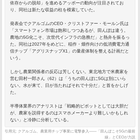
依存からの脱却」を進めるアッポーの動向が注目されてお
り、同社は新たな収益の柱を模索していた。
発表会でクアルゴムのCEO・クリストファー・モールン氏は
「スマートフォン市場は飽和しつつあるが、田んぼは違う。
農地の5G化こそ、次世代インフラの急務だ」と熱弁を振るっ
た。同社は2027年をめどに、稲作・畑作向けの低消費電力通
信チップ「アグリスナップX1」の量産体制を整える計画だと
いう。
しかし農業関係者の反応は芳しくない。東北地方で米農家を
営む田村一郎さん（62）は「うちの田んぼに5Gは別にいら
ない。水が来て、日が当たればそれで十分だ」と首をかしげ
た。
半導体業界のアナリストは「戦略的ピボットとしては大胆だ
が、農家を説得するのはスマホメーカーより難しいかもしれ
ない」と冷静に分析している。
引用元: クアルゴム、農業用チップ事業に電撃参入——「田んぼこそ5Gの最前
線」とCEOが力説