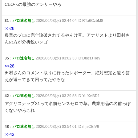
CEOへの最強のアンサーやろ
31
：
パロ速名無し
2026/06/03(水) 02:44:04 ID:RTa6CzbM8
>>28
農業のプロに完全論破されてるやんけ草。アナリストより田村さ
んの方が分析鋭いンゴ
35
：
パロ速名無し
2026/06/03(水) 03:02:33 ID:D8qsJTIe9
>>28
田村さんのコメント取りに行ったレポーター、絶対想定と違う答
えが返ってきて困ってたやろな
42
：
パロ速名無し
2026/06/03(水) 03:29:58 ID:YufXvi3D1
アグリスナップX1って名前センスゼロで草。農業用品の名前っぽ
くないやろこれ
48
：
パロ速名無し
2026/06/03(水) 03:54:01 ID:rhjsCBfV9
>>42