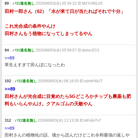
89
：
パロ速名無し
2026/06/03(水) 05:34:32 ID:MzYn95Lh5
田村一郎さん（62）「水が来て日が当たればそれで十分」
これ光合成の条件やんけ
田村さんもう植物になってしまってるやん
94
：
パロ速名無し
2026/06/03(水) 05:59:57 ID:jIsmxJ213
>>89
草生えすぎて田んぼになったわ
102
：
パロ速名無し
2026/06/03(水) 06:18:50 ID:sdntHXkJ7
>>89
田村さんが光合成に目覚めたら5Gどころかチップも農薬も肥
料もいらんやんけ。クアルゴムの天敵やん
312
：
パロ速名無し
2026/06/03(水) 11:13:36 ID:kiFobr7v7
>>89
田村さんの植物化の話、後から読んだけどこれ令和最強の返しや