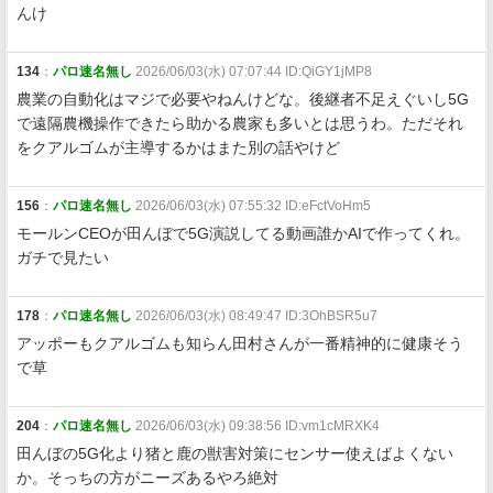
んけ
134
：
パロ速名無し
2026/06/03(水) 07:07:44 ID:QiGY1jMP8
農業の自動化はマジで必要やねんけどな。後継者不足えぐいし5G
で遠隔農機操作できたら助かる農家も多いとは思うわ。ただそれ
をクアルゴムが主導するかはまた別の話やけど
156
：
パロ速名無し
2026/06/03(水) 07:55:32 ID:eFctVoHm5
モールンCEOが田んぼで5G演説してる動画誰かAIで作ってくれ。
ガチで見たい
178
：
パロ速名無し
2026/06/03(水) 08:49:47 ID:3OhBSR5u7
アッポーもクアルゴムも知らん田村さんが一番精神的に健康そう
で草
204
：
パロ速名無し
2026/06/03(水) 09:38:56 ID:vm1cMRXK4
田んぼの5G化より猪と鹿の獣害対策にセンサー使えばよくない
か。そっちの方がニーズあるやろ絶対