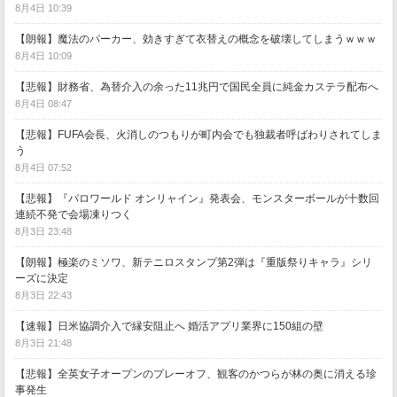
8月4日 10:39
【朗報】魔法のパーカー、効きすぎて衣替えの概念を破壊してしまうｗｗｗ
8月4日 10:09
【悲報】財務省、為替介入の余った11兆円で国民全員に純金カステラ配布へ
8月4日 08:47
【悲報】FUFA会長、火消しのつもりが町内会でも独裁者呼ばわりされてしま
う
8月4日 07:52
【悲報】『パロワールド オンリャイン』発表会、モンスターボールが十数回
連続不発で会場凍りつく
8月3日 23:48
【朗報】極楽のミソワ、新テニロスタンプ第2弾は『重版祭りキャラ』シリ
ーズに決定
8月3日 22:43
【速報】日米協調介入で縁安阻止へ 婚活アプリ業界に150組の壁
8月3日 21:48
【悲報】全英女子オープンのプレーオフ、観客のかつらが林の奥に消える珍
事発生