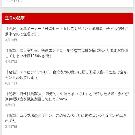
ョンです。
注目の記事
【朗報】玩具メーカー「砂絵セット返してください」消費者「子どもが砂に
夢中なので無理です」
3月10日
【衝撃】仁天堂社長、映画エンドロールで次世代機を脇に抱えたままお辞儀
してしまい株価15%吹き飛ぶ
4月27日
【速報】エヌビデイアCEO、台湾夜市の魔力に屈し工場視察3日連続で全キ
ャンセルしてしまう
6月11日
【朗報】男性社員50人「気分的に生理っぽいです」と申請した結果、会社が
新休暇制度を緊急創設してしまうwww
3月9日
【衝撃】ゴルフ場のグリーン、芝の種の代わりに速乾コンクリ2トン施工さ
れてた
3月27日