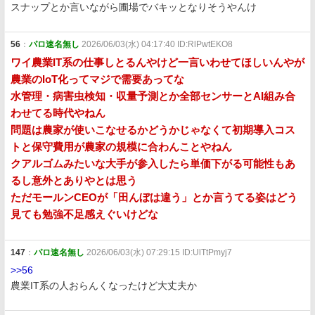
スナップとか言いながら圃場でバキッとなりそうやんけ
56
：
パロ速名無し
2026/06/03(水) 04:17:40 ID:RlPwtEKO8
ワイ農業IT系の仕事しとるんやけど一言いわせてほしいんやが
農業のIoT化ってマジで需要あってな
水管理・病害虫検知・収量予測とか全部センサーとAI組み合
わせてる時代やねん
問題は農家が使いこなせるかどうかじゃなくて初期導入コス
トと保守費用が農家の規模に合わんことやねん
クアルゴムみたいな大手が参入したら単価下がる可能性もあ
るし意外とありやとは思う
ただモールンCEOが「田んぼは違う」とか言うてる姿はどう
見ても勉強不足感えぐいけどな
147
：
パロ速名無し
2026/06/03(水) 07:29:15 ID:UlTtPmyj7
>>56
農業IT系の人おらんくなったけど大丈夫か