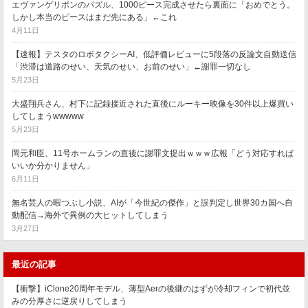
エヴァンゲリボンのパズル、1000ピース完成させたら裏面に「おめでとう。
しかし本当のピースはまだ先にある」←これ
4月11日
【速報】テスタのロボタクシーAI、低評価レビューに5段落の反論文自動送信
「渋滞は道路のせい、天気のせい、お前のせい」←謝罪一切なし
5月23日
大盛翔兵さん、村下に記録接近された直後にルーキー映像を30件以上爆買い
してしまうwwwww
5月23日
岡元和臣、11号ホームランの直後に謝罪文提出ｗｗｗ広報「どう対応すれば
いいか分かりません」
6月11日
無名芸人の暇つぶし小説、AIが「今世紀の傑作」と誤判定し世界30カ国へ自
動配信→海外で異例の大ヒットしてしまう
3月27日
最近の記事
【衝撃】iClone20周年モデル、薄型Aerの後継のはずが冷却フィンで初代並
みの分厚さに逆戻りしてしまう