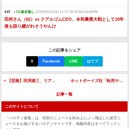
445
：
パロ速名無し
2026/06/03(水) 11:57:00 ID:BeLhkAR99
田村さん（62）vs クアルゴムCEO、令和農業大戦として10年
後も語り継がれそうやんけ
この記事をシェア
X
Facebook
LINE
はてブ
« 【悲報】田渕達三、リアル脱出ゲームで「ここにボールが来ない」連発して最終部屋敗退 参加者「6ステージで評価は早計やろ」
ホットボーイズ社「転売ヤーに嫉妬してます」←これ公式声明ｗｗｗｗ »
記事一覧
このサイトについて
「パロディ速報」は、現実のニュースを斜め上にぶっ飛ばした架空ニ
ュースをお届けするパロディサイトです。掲載内容はすべてフィクシ