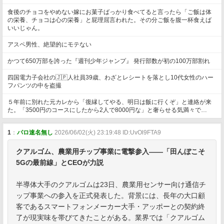
食後のチョコをやめない嫁にお菓子ばっかり食べてると言ったら「ご飯は体
の栄養、チョコは心の栄養」と屁理屈言われた。その分ご飯を腹一杯食えば
いいじゃん。
アスペ男性、絶望的にモテない
かつて650万部を誇った『週刊少年ジャンプ』 発行部数が初の100万部割れ
四国電力子会社の🇯🇵人社員39歳、わざとレシートを落とし10代女性のハー
フパンツの中を盗撮
５年前に別れた元カレから「復縁してやる、明日は飯に行くぞ」と連絡が来
た。「3500円のコースにしたから2人で8000円な」と奢らせる気満々で…
1
：
パロ速名無し
2026/06/02(火) 23:19:48 ID:UvOl9FTA9
クアルゴム、農業用チップ事業に電撃参入——「田んぼこそ
5Gの最前線」とCEOが力説
半導体大手のクアルゴムは23日、農業用センサー向け通信チ
ップ事業への参入を正式発表した。背景には、長年の大口顧
客であるスマートフォンメーカー大手・アッポーとの契約終
了が現実味を帯びてきたことがある。業界では「クアルゴム