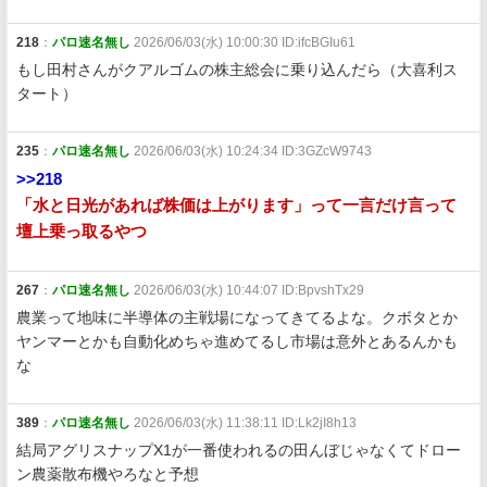
218
：
パロ速名無し
2026/06/03(水) 10:00:30 ID:ifcBGIu61
もし田村さんがクアルゴムの株主総会に乗り込んだら（大喜利ス
タート）
235
：
パロ速名無し
2026/06/03(水) 10:24:34 ID:3GZcW9743
>>218
「水と日光があれば株価は上がります」って一言だけ言って
壇上乗っ取るやつ
267
：
パロ速名無し
2026/06/03(水) 10:44:07 ID:BpvshTx29
農業って地味に半導体の主戦場になってきてるよな。クボタとか
ヤンマーとかも自動化めちゃ進めてるし市場は意外とあるんかも
な
389
：
パロ速名無し
2026/06/03(水) 11:38:11 ID:Lk2jI8h13
結局アグリスナップX1が一番使われるの田んぼじゃなくてドロー
ン農薬散布機やろなと予想