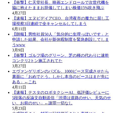
【衝撃】仁天堂社長、映画エンドロールで次世代機を
脇に抱えたままお辞儀してしまい株価15%吹き飛ぶ
4月27日
【速報】エヌビデイアCEO、台湾夜市の魔力に屈し工
場視察3日連続で全キャンセルしてしまう
6月11日
【朗報】男性社員50人「気分的に生理っぽいです」と
申請した結果、会社が新休暇制度を緊急創設してしま
うwww
3月9日
【衝撃】ゴルフ場のグリーン、芝の種の代わりに速乾
コンクリ2トン施工されてた
3月27日
エヴァンゲリボンのパズル、1000ピース完成させたら
裏面に「おめでとう。しかし本当のピースはまだ先に
ある」←これ
4月11日
【速報】テスタのロボタクシーAI、低評価レビューに
5段落の反論文自動送信「渋滞は道路のせい、天気のせ
い、お前のせい」←謝罪一切なし
5月23日