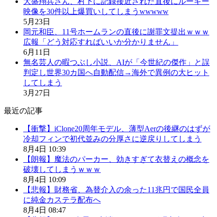
大盛翔兵さん、村下に記録接近された直後にルーキー
映像を30件以上爆買いしてしまうwwwww
5月23日
岡元和臣、11号ホームランの直後に謝罪文提出ｗｗｗ
広報「どう対応すればいいか分かりません」
6月11日
無名芸人の暇つぶし小説、AIが「今世紀の傑作」と誤
判定し世界30カ国へ自動配信→海外で異例の大ヒット
してしまう
3月27日
最近の記事
【衝撃】iClone20周年モデル、薄型Aerの後継のはずが
冷却フィンで初代並みの分厚さに逆戻りしてしまう
8月4日 10:39
【朗報】魔法のパーカー、効きすぎて衣替えの概念を
破壊してしまうｗｗｗ
8月4日 10:09
【悲報】財務省、為替介入の余った11兆円で国民全員
に純金カステラ配布へ
8月4日 08:47