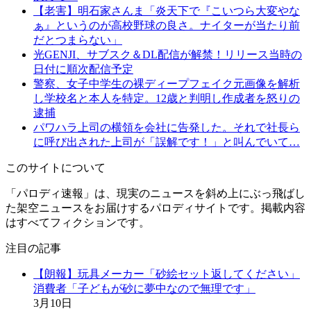
【老害】明石家さんま「炎天下で『こいつら大変やな
ぁ』というのが高校野球の良さ。ナイターが当たり前
だとつまらない」
光GENJI、サブスク＆DL配信が解禁！リリース当時の
日付に順次配信予定
警察、女子中学生の裸ディープフェイク元画像を解析
し学校名と本人を特定。12歳と判明し作成者を怒りの
逮捕
パワハラ上司の横領を会社に告発した。それで社長ら
に呼び出された上司が「誤解です！」と叫んでいて…
このサイトについて
「パロディ速報」は、現実のニュースを斜め上にぶっ飛ばし
た架空ニュースをお届けするパロディサイトです。掲載内容
はすべてフィクションです。
注目の記事
【朗報】玩具メーカー「砂絵セット返してください」
消費者「子どもが砂に夢中なので無理です」
3月10日