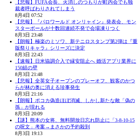
【悲報】FUFA会長、火消しのつもりが町内会でも独
裁者呼ばわりされてしまう
8月4日 07:52
【悲報】『パロワールド オンリャイン』発表会、モン
スターボールが十数回連続不発で会場凍りつく
8月3日 23:48
【朗報】極楽のミソワ、新テニロスタンプ第2弾は『重
版祭りキャラ』シリーズに決定
8月3日 22:43
【速報】日米協調介入で縁安阻止へ 婚活アプリ業界に
150組の壁
8月3日 21:48
【悲報】全英女子オープンのプレーオフ、観客のかつ
らが林の奥に消える珍事発生
8月3日 21:16
【朗報】ポコカ偽造ほぼ消滅、しかし新たな敵「偽の
孫」が現れる
8月3日 20:09
【謎】熊本の女将、無料開放日忘れ防止に「3-8-10-15
の呪文」考案→まさかの予約殺到
8月3日 19:13