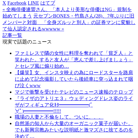
X
Facebook
LINE
はてブ
« 全梅俳優連盟さん、「本人より美形な俳優はNG」規制を
始めてしまう
元セブンBONES・竹島さん(28)、7年ぶりに旧
メンバーと対面 「全身ズルッと別人」の証券マンに変貌し
て仙人認定されるwwwww »
記事一覧
現実で話題のニュース
ファミレスで隣の女性に料理を奪われて「貧乏人」と
笑われた。すると友人が「恵んで差し上げましょう」
とセレブ風に煽り始め…
【爆笑】女、インスタ映えの為にロードスターを路肩
に止めて記念撮影していたら後続車に突っ込まれて咽
び泣くwww
マジで衝撃を受けたテレビのニュース速報のテロップ
『ライザのアトリエ３』ウェディングドレス姿のライ
ザがフィギュア化ｷﾀ━━━━━━(ﾟ
∀ﾟ)━━━━━━!!!!!
職場の人妻と不倫をして、ついに、、、
自然派の知人から大量のオーガニック菓子が届いた。
でも新興宗教みたいな説明紙と激マズさに捨てるのを
決めて…