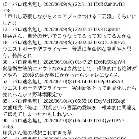
15
：
パロ速名無し
2026/06/09(火) 22:31:31 ID:RtZah0wB3
>>8
「声出し応援しながらスコアブックつける二刀流」くらいに
しとけ
12
：
パロ速名無し
2026/06/09(火) 22:07:47 ID:KDgSf4It1
翔兵さん、自分のせいでこうなってるって知ってるんかな
18
：
パロ速名無し
2026/06/09(火) 23:02:42 ID:qCU2dhEv5
ウエストポーチ型フライヤー、普通に革命的な発明やと思
う。特許とれ
38
：
パロ速名無し
2026/06/10(水) 01:47:27 ID:6Rf9KqhV4
食品衛生法的にアウトなのは当然として、保険的にも絶対ダ
メやろ。200度の油が客にかかったらシャレにならん
52
：
パロ速名無し
2026/06/10(水) 03:14:03 ID:Pp916lSA3
ウエストポーチ型フライヤー、実用新案とって商品化したら
売れへんか？野球場限定で
85
：
パロ速名無し
2026/06/10(水) 05:55:16 ID:yVcHPZeq6
大盛翔兵「俺は二刀流という言葉の意味を、根本的に間違え
て伝えてしまったかもしれない」
90
：
パロ速名無し
2026/06/10(水) 06:24:03 ID:bQyr91PN7
>>85
翔兵さん側の感想これすぎる草