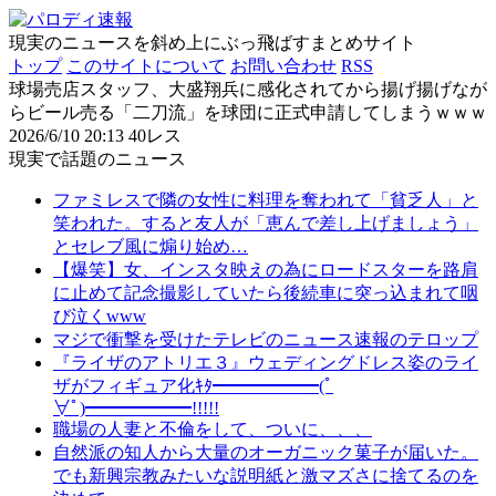
現実のニュースを斜め上にぶっ飛ばすまとめサイト
トップ
このサイトについて
お問い合わせ
RSS
球場売店スタッフ、大盛翔兵に感化されてから揚げ揚げなが
らビール売る「二刀流」を球団に正式申請してしまうｗｗｗ
2026/6/10 20:13
40レス
現実で話題のニュース
ファミレスで隣の女性に料理を奪われて「貧乏人」と
笑われた。すると友人が「恵んで差し上げましょう」
とセレブ風に煽り始め…
【爆笑】女、インスタ映えの為にロードスターを路肩
に止めて記念撮影していたら後続車に突っ込まれて咽
び泣くwww
マジで衝撃を受けたテレビのニュース速報のテロップ
『ライザのアトリエ３』ウェディングドレス姿のライ
ザがフィギュア化ｷﾀ━━━━━━(ﾟ
∀ﾟ)━━━━━━!!!!!
職場の人妻と不倫をして、ついに、、、
自然派の知人から大量のオーガニック菓子が届いた。
でも新興宗教みたいな説明紙と激マズさに捨てるのを