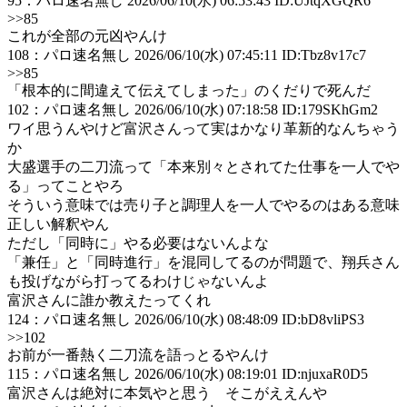
95
：
パロ速名無し
2026/06/10(水) 06:53:43 ID:UJtqXGQR6
>>85
これが全部の元凶やんけ
108
：
パロ速名無し
2026/06/10(水) 07:45:11 ID:Tbz8v17c7
>>85
「根本的に間違えて伝えてしまった」のくだりで死んだ
102
：
パロ速名無し
2026/06/10(水) 07:18:58 ID:179SKhGm2
ワイ思うんやけど富沢さんって実はかなり革新的なんちゃう
か
大盛選手の二刀流って「本来別々とされてた仕事を一人でや
る」ってことやろ
そういう意味では売り子と調理人を一人でやるのはある意味
正しい解釈やん
ただし「同時に」やる必要はないんよな
「兼任」と「同時進行」を混同してるのが問題で、翔兵さん
も投げながら打ってるわけじゃないんよ
富沢さんに誰か教えたってくれ
124
：
パロ速名無し
2026/06/10(水) 08:48:09 ID:bD8vliPS3
>>102
お前が一番熱く二刀流を語っとるやんけ
115
：
パロ速名無し
2026/06/10(水) 08:19:01 ID:njuxaR0D5
富沢さんは絶対に本気やと思う そこがええんや