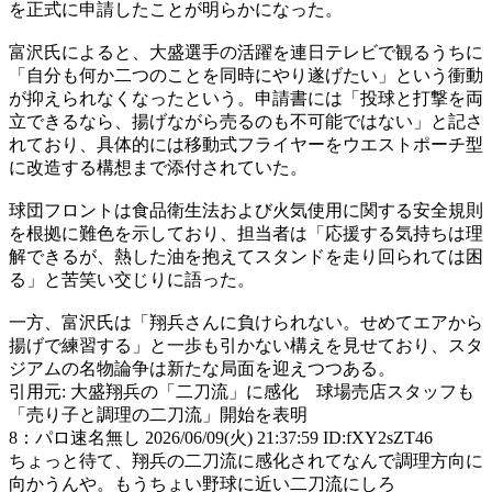
を正式に申請したことが明らかになった。
富沢氏によると、大盛選手の活躍を連日テレビで観るうちに
「自分も何か二つのことを同時にやり遂げたい」という衝動
が抑えられなくなったという。申請書には「投球と打撃を両
立できるなら、揚げながら売るのも不可能ではない」と記さ
れており、具体的には移動式フライヤーをウエストポーチ型
に改造する構想まで添付されていた。
球団フロントは食品衛生法および火気使用に関する安全規則
を根拠に難色を示しており、担当者は「応援する気持ちは理
解できるが、熱した油を抱えてスタンドを走り回られては困
る」と苦笑い交じりに語った。
一方、富沢氏は「翔兵さんに負けられない。せめてエアから
揚げで練習する」と一歩も引かない構えを見せており、スタ
ジアムの名物論争は新たな局面を迎えつつある。
引用元: 大盛翔兵の「二刀流」に感化 球場売店スタッフも
「売り子と調理の二刀流」開始を表明
8
：
パロ速名無し
2026/06/09(火) 21:37:59 ID:fXY2sZT46
ちょっと待て、翔兵の二刀流に感化されてなんで調理方向に
向かうんや。もうちょい野球に近い二刀流にしろ