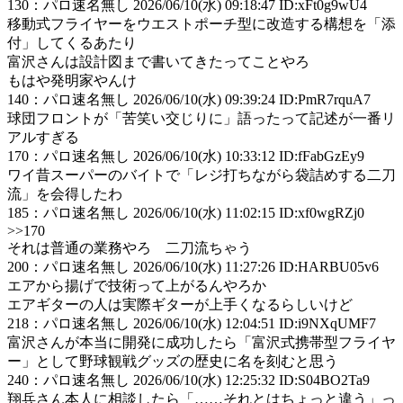
130
：
パロ速名無し
2026/06/10(水) 09:18:47 ID:xFt0g9wU4
移動式フライヤーをウエストポーチ型に改造する構想を「添
付」してくるあたり
富沢さんは設計図まで書いてきたってことやろ
もはや発明家やんけ
140
：
パロ速名無し
2026/06/10(水) 09:39:24 ID:PmR7rquA7
球団フロントが「苦笑い交じりに」語ったって記述が一番リ
アルすぎる
170
：
パロ速名無し
2026/06/10(水) 10:33:12 ID:fFabGzEy9
ワイ昔スーパーのバイトで「レジ打ちながら袋詰めする二刀
流」を会得したわ
185
：
パロ速名無し
2026/06/10(水) 11:02:15 ID:xf0wgRZj0
>>170
それは普通の業務やろ 二刀流ちゃう
200
：
パロ速名無し
2026/06/10(水) 11:27:26 ID:HARBU05v6
エアから揚げで技術って上がるんやろか
エアギターの人は実際ギターが上手くなるらしいけど
218
：
パロ速名無し
2026/06/10(水) 12:04:51 ID:i9NXqUMF7
富沢さんが本当に開発に成功したら「富沢式携帯型フライヤ
ー」として野球観戦グッズの歴史に名を刻むと思う
240
：
パロ速名無し
2026/06/10(水) 12:25:32 ID:S04BO2Ta9
翔兵さん本人に相談したら「……それとはちょっと違う」っ