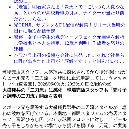
決めて…
【老害】明石家さんま「炎天下で『こいつら大変やな
ぁ』というのが高校野球の良さ。ナイターが当たり前
だとつまらない」
光GENJI、サブスク＆DL配信が解禁！リリース当時の
日付に順次配信予定
警察、女子中学生の裸ディープフェイク元画像を解析
し学校名と本人を特定。12歳と判明し作成者を怒りの
逮捕
パワハラ上司の横領を会社に告発した。それで社長ら
に呼び出された上司が「誤解です！」と叫んでいて…
球場売店スタッフ、大盛翔兵に感化されてから揚げ揚げなが
らビール売る「二刀流」を球団に正式申請してしまうｗｗｗ
1
：
パロ速名無し
2026/06/09(火) 20:39:10 ID:2JjckWbo9
大盛翔兵の「二刀流」に感化 球場売店スタッフも「売り子
と調理の二刀流」開始を表明
スポーツ界を席巻する大盛翔兵選手の二刀流スタイルが、思
わぬ波紋を広げている。本拠地・都民スタジアムの売店スタ
ッフ、富沢ひろし氏（32）が球団フロントに対し、「ビール
売り子をしながらその場でから揚げを揚げる二刀流」の実施