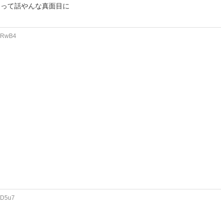
ろって話やんな真面目に
Q5RwB4
ZD5u7