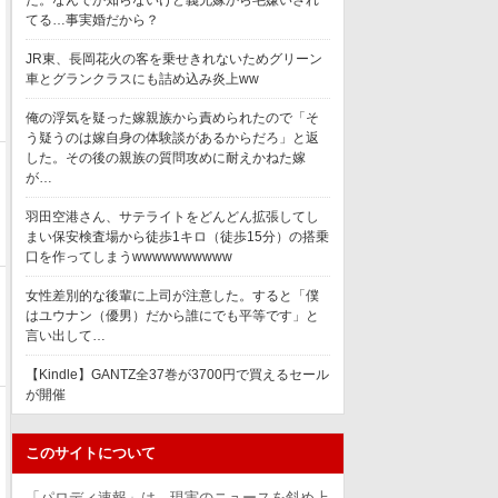
た。なんでか知らないけど義兄嫁から毛嫌いされ
てる…事実婚だから？
JR東、長岡花火の客を乗せきれないためグリーン
車とグランクラスにも詰め込み炎上ww
俺の浮気を疑った嫁親族から責められたので「そ
う疑うのは嫁自身の体験談があるからだろ」と返
した。その後の親族の質問攻めに耐えかねた嫁
が…
羽田空港さん、サテライトをどんどん拡張してし
まい保安検査場から徒歩1キロ（徒歩15分）の搭乗
口を作ってしまうwwwwwwwwww
女性差別的な後輩に上司が注意した。すると「僕
はユウナン（優男）だから誰にでも平等です」と
言い出して…
【Kindle】GANTZ全37巻が3700円で買えるセール
が開催
このサイトについて
「パロディ速報」は、現実のニュースを斜め上