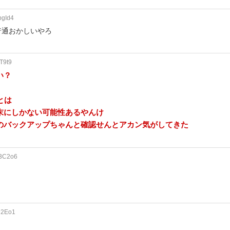
bgId4
普通おかしいやろ
T9t9
い？
とは
末にしかない可能性あるやんけ
のバックアップちゃんと確認せんとアカン気がしてきた
N3C2o6
に
D2Eo1