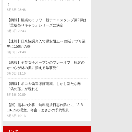
く
8月3日 23:48
【朗報】極楽のミソワ、新テニロスタンプ第2弾は
『重版祭りキャラ』シリーズに決定
8月3日 22:43
【速報】日米協調介入で縁安阻止へ 婚活アプリ業
界に150組の壁
8月3日 21:48
【悲報】全英女子オープンのプレーオフ、観客の
かつらが林の奥に消える珍事発生
8月3日 21:16
【朗報】ポコカ偽造ほぼ消滅、しかし新たな敵
「偽の孫」が現れる
8月3日 20:09
【謎】熊本の女将、無料開放日忘れ防止に「3-8-
10-15の呪文」考案→まさかの予約殺到
8月3日 19:13
リンク