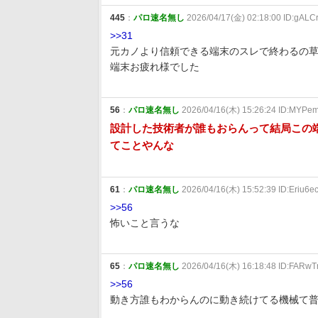
445
：
パロ速名無し
2026/04/17(金) 02:18:00 ID:gALC
>>31
元カノより信頼できる端末のスレで終わるの
端末お疲れ様でした
56
：
パロ速名無し
2026/04/16(木) 15:26:24 ID:MYPe
設計した技術者が誰もおらんって結局この
てことやんな
61
：
パロ速名無し
2026/04/16(木) 15:52:39 ID:Eriu6e
>>56
怖いこと言うな
65
：
パロ速名無し
2026/04/16(木) 16:18:48 ID:FARwT
>>56
動き方誰もわからんのに動き続けてる機械て