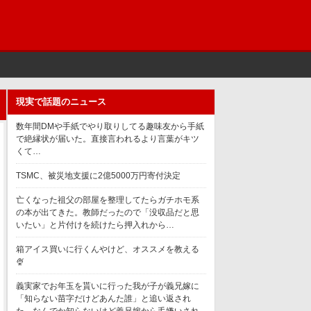
現実で話題のニュース
数年間DMや手紙でやり取りしてる趣味友から手紙
で絶縁状が届いた。直接言われるより言葉がキツ
くて…
TSMC、被災地支援に2億5000万円寄付決定
亡くなった祖父の部屋を整理してたらガチホモ系
の本が出てきた。教師だったので「没収品だと思
いたい」と片付けを続けたら押入れから…
箱アイス買いに行くんやけど、オススメを教える
🍨
義実家でお年玉を貰いに行った我が子が義兄嫁に
「知らない苗字だけどあんた誰」と追い返され