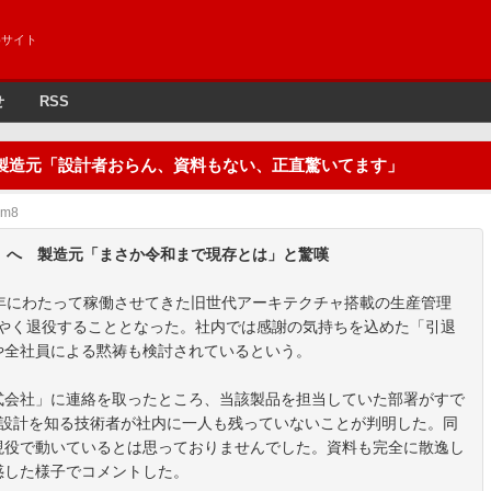
めサイト
せ
RSS
 製造元「設計者おらん、資料もない、正直驚いてます」
Xm8
」へ 製造元「まさか令和まで現存とは」と驚嘆
年にわたって稼働させてきた旧世代アーキテクチャ搭載の生産管理
うやく退役することとなった。社内では感謝の気持ちを込めた「引退
や全社員による黙祷も検討されているという。
式会社」に連絡を取ったところ、当該製品を担当していた部署がすで
の設計を知る技術者が社内に一人も残っていないことが判明した。同
現役で動いているとは思っておりませんでした。資料も完全に散逸し
惑した様子でコメントした。