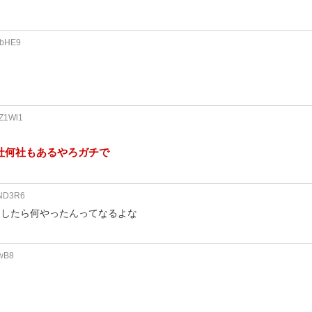
LbHE9
2Z1Wl1
社何社もあるやろガチで
PND3R6
らしたら何やったんってなるよな
3wB8