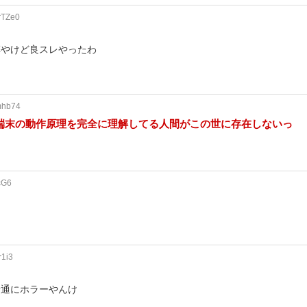
rTZe0
草やけど良スレやったわ
mhb74
端末の動作原理を完全に理解してる人間がこの世に存在しないっ
cG6
r1i3
普通にホラーやんけ