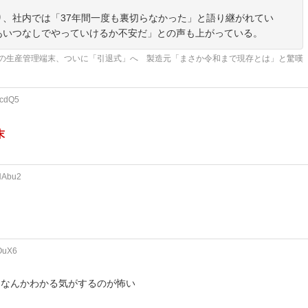
、社内では「37年間一度も裏切らなかった」と語り継がれてい
あいつなしでやっていけるか不安だ」との声も上がっている。
稼働の生産管理端末、ついに「引退式」へ 製造元「まさか令和まで現存とは」と驚嘆
pcdQ5
末
NAbu2
OuX6
になんかわかる気がするのが怖い