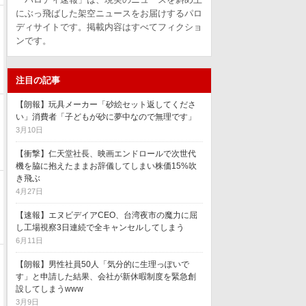
にぶっ飛ばした架空ニュースをお届けするパロ
ディサイトです。掲載内容はすべてフィクショ
ンです。
注目の記事
【朗報】玩具メーカー「砂絵セット返してくださ
い」消費者「子どもが砂に夢中なので無理です」
3月10日
【衝撃】仁天堂社長、映画エンドロールで次世代
機を脇に抱えたままお辞儀してしまい株価15%吹
き飛ぶ
4月27日
【速報】エヌビデイアCEO、台湾夜市の魔力に屈
し工場視察3日連続で全キャンセルしてしまう
6月11日
【朗報】男性社員50人「気分的に生理っぽいで
す」と申請した結果、会社が新休暇制度を緊急創
設してしまうwww
3月9日