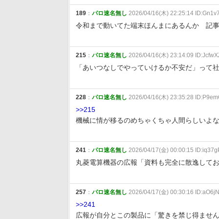
189
：
パロ速名無し
2026/04/16(木) 22:25:14 ID:Gn1
令和まで動いてた端末ほんまにあるんか 記
215
：
パロ速名無し
2026/04/16(木) 23:14:09 ID:Jcfw
「あいつなしでやっていけるか不安だ」って
228
：
パロ速名無し
2026/04/16(木) 23:35:28 ID:P9
>>215
機械に情が移るのめちゃくちゃ人間らしいよ
241
：
パロ速名無し
2026/04/17(金) 00:00:15 ID:iq37
丸菱電算機器の広報「資料も完全に散逸して
257
：
パロ速名無し
2026/04/17(金) 00:30:16 ID:aO6j
>>241
広報が自分とこの製品に「驚きを禁じ得ませ