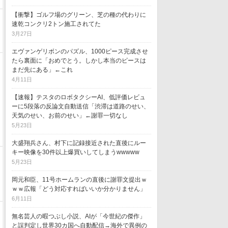
【衝撃】ゴルフ場のグリーン、芝の種の代わりに
速乾コンクリ2トン施工されてた
3月27日
エヴァンゲリボンのパズル、1000ピース完成させ
たら裏面に「おめでとう。しかし本当のピースは
まだ先にある」←これ
4月11日
【速報】テスタのロボタクシーAI、低評価レビュ
ーに5段落の反論文自動送信「渋滞は道路のせい、
天気のせい、お前のせい」←謝罪一切なし
5月23日
大盛翔兵さん、村下に記録接近された直後にルー
キー映像を30件以上爆買いしてしまうwwwww
5月23日
岡元和臣、11号ホームランの直後に謝罪文提出ｗ
ｗｗ広報「どう対応すればいいか分かりません」
6月11日
無名芸人の暇つぶし小説、AIが「今世紀の傑作」
と誤判定し世界30カ国へ自動配信→海外で異例の