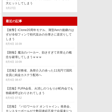
大ヒットしてしまう
3月27日
最近の記事
【衝撃】iClone20周年モデル、薄型Aerの後継のは
ずが冷却フィンで初代並みの分厚さに逆戻りして
しまう
8月4日 10:39
【朗報】魔法のパーカー、効きすぎて衣替えの概
念を破壊してしまうｗｗｗ
8月4日 10:09
【悲報】財務省、為替介入の余った11兆円で国民
全員に純金カステラ配布へ
8月4日 08:47
【悲報】FUFA会長、火消しのつもりが町内会でも
独裁者呼ばわりされてしまう
8月4日 07:52
【悲報】『パロワールド オンリャイン』発表会、
モンスターボールが十数回連続不発で会場凍りつ