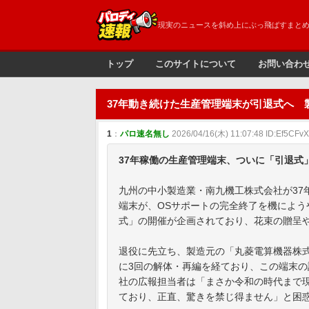
現実のニュースを斜め上にぶっ飛ばすまと
トップ
このサイトについて
お問い合わ
37年動き続けた生産管理端末が引退式へ
1
：
パロ速名無し
2026/04/16(木) 11:07:48 ID:Ef5CFv
37年稼働の生産管理端末、ついに「引退式
九州の中小製造業・南九機工株式会社が37
端末が、OSサポートの完全終了を機によ
式」の開催が企画されており、花束の贈呈
退役に先立ち、製造元の「丸菱電算機器株
に3回の解体・再編を経ており、この端末
社の広報担当者は「まさか令和の時代まで
ており、正直、驚きを禁じ得ません」と困