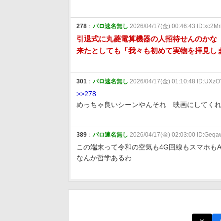
278
：
パロ速名無し
2026/04/17(金) 00:46:43 ID:xc2Mr
引退式に丸菱電算機器の人招待せんのかな
来たとしても「我々も初めて実物を拝見し
301
：
パロ速名無し
2026/04/17(金) 01:10:48 ID:UXz
>>278
めっちゃ良いシーンやんそれ 映画にしてく
389
：
パロ速名無し
2026/04/17(金) 02:03:00 ID:Geq
この端末って令和の空気も4G回線もスマホも
なんか哲学あるわ