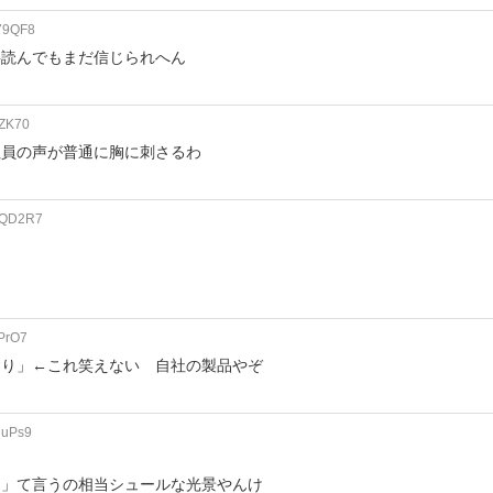
v79QF8
事読んでもまだ信じられへん
XZK70
社員の声が普通に胸に刺さるわ
emQD2R7
な
gPrO7
おり」←これ笑えない 自社の製品やぞ
NuPs9
ん」て言うの相当シュールな光景やんけ