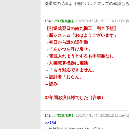
引退式の花束より先にバックアップの確認し
134
：
パロ速名無し
2026/04/16(木) 20:11:14 ID:Ofk
【引退式翌日の南九機工 完全予想】
→新システム「おはようございます」
→初日から謎の誤作動
→「あいつを呼び戻せ」
→電源入れようとするも手順書なし
→丸菱電算機器に電話
→「もう対応できません」
→設計者「おらん」
→詰み
37年間お疲れ様でした（合掌）
142
：
パロ速名無し
2026/04/16(木) 20:28:12 ID:xpe7
>>134