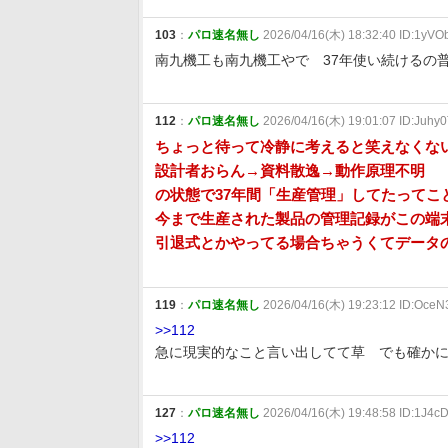
103
：
パロ速名無し
2026/04/16(木) 18:32:40 ID:1yVO
南九機工も南九機工やで 37年使い続けるの
112
：
パロ速名無し
2026/04/16(木) 19:01:07 ID:Juhy0
ちょっと待って冷静に考えると笑えなくな
設計者おらん→資料散逸→動作原理不明
の状態で37年間「生産管理」してたってこ
今まで生産された製品の管理記録がこの端
引退式とかやってる場合ちゃうくてデータ
119
：
パロ速名無し
2026/04/16(木) 19:23:12 ID:Oce
>>112
急に現実的なこと言い出してて草 でも確か
127
：
パロ速名無し
2026/04/16(木) 19:48:58 ID:1J4c
>>112