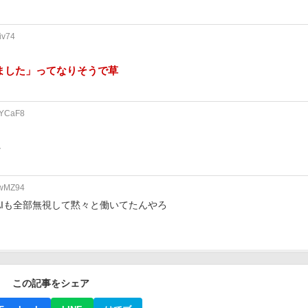
iv74
ました」ってなりそうで草
OYCaF8
れ
awMZ94
AIも全部無視して黙々と働いてたんやろ
この記事をシェア