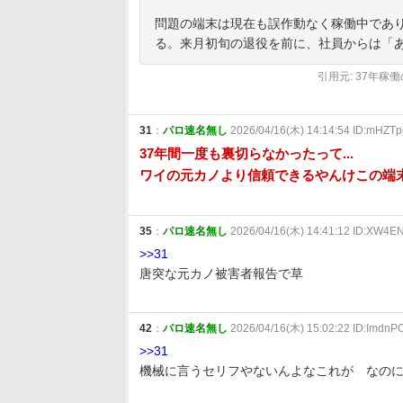
問題の端末は現在も誤作動なく稼働中であり
る。来月初旬の退役を前に、社員からは「
引用元: 37年
31
：
パロ速名無し
2026/04/16(木) 14:14:54 ID:mHZT
37年間一度も裏切らなかったって...
ワイの元カノより信頼できるやんけこの端
35
：
パロ速名無し
2026/04/16(木) 14:41:12 ID:XW4E
>>31
唐突な元カノ被害者報告で草
42
：
パロ速名無し
2026/04/16(木) 15:02:22 ID:ImdnP
>>31
機械に言うセリフやないんよなこれが なの